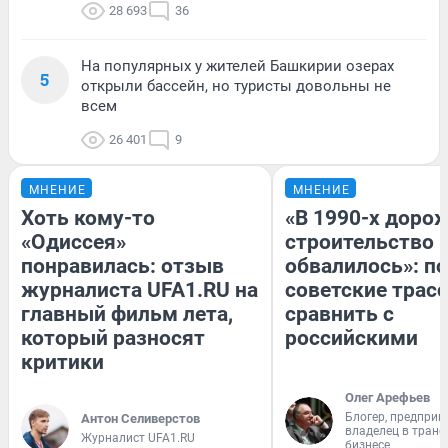
28 693
36
На популярных у жителей Башкирии озерах
5
открыли бассейн, но туристы довольны не
всем
26 401
9
МНЕНИЕ
МНЕНИЕ
Хоть кому-то
«В 1990-х доро
«Одиссея»
строительство 
понравилась: отзыв
обвалилось»: п
журналиста UFA1.RU на
советские трас
главный фильм лета,
сравнить с
который разносят
российскими
критики
Олег Арефьев
Блогер, предприн
Антон Селиверстов
владелец в тран
Журналист UFA1.RU
бизнесе