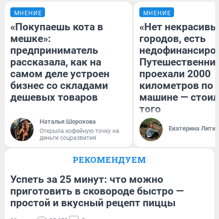
МНЕНИЕ
МНЕНИЕ
«Покупаешь кота в
«Нет некрасивы
мешке»:
городов, есть
предприниматель
недофинансиро
рассказала, как на
Путешественни
самом деле устроен
проехали 2000
бизнес со складами
километров по 
дешевых товаров
машине — стоил
того
Наталья Шорохова
Екатерина Литк
Открыла кофейную точку на
деньги соцразвития
РЕКОМЕНДУЕМ
Успеть за 25 минут: что можно
приготовить в сковороде быстро —
простой и вкусный рецепт пиццы