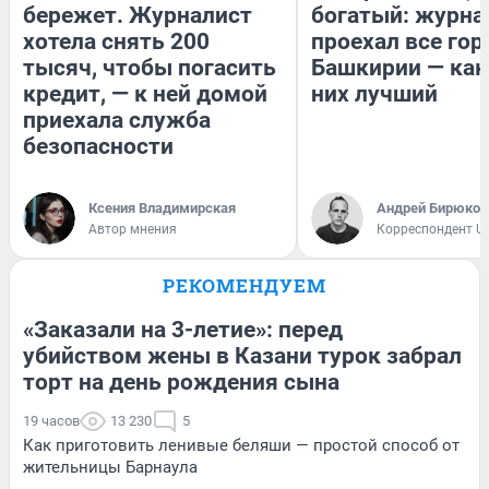
бережет. Журналист
богатый: журна
хотела снять 200
проехал все гор
тысяч, чтобы погасить
Башкирии — как
кредит, — к ней домой
них лучший
приехала служба
безопасности
Ксения Владимирская
Андрей Бирюков
Автор мнения
Корреспондент U
РЕКОМЕНДУЕМ
«Заказали на 3-летие»: перед
убийством жены в Казани турок забрал
торт на день рождения сына
19 часов
13 230
5
Как приготовить ленивые беляши — простой способ от
жительницы Барнаула