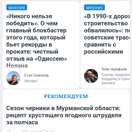
МНЕНИЕ
МНЕНИЕ
«Никого нельзя
«В 1990-х доро
победить». О чем
строительство 
главный блокбастер
обвалилось»: п
этого года, который
советские трас
бьет рекорды в
сравнить с
прокате: честный
российскими
отзыв на «Одиссею»
Нолана
Олег Арефьев
Блогер, предприн
Стас Соколов
владелец в тран
Эксперт
бизнесе
РЕКОМЕНДУЕМ
Сезон черники в Мурманской области:
рецепт хрустящего ягодного штруделя
за полчаса