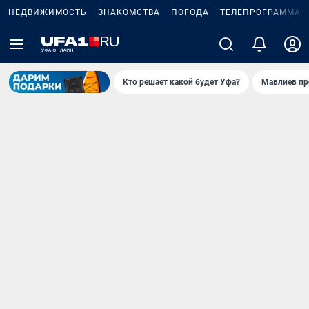
НЕДВИЖИМОСТЬ
ЗНАКОМСТВА
ПОГОДА
ТЕЛЕПРОГРАММА
Кто решает какой будет Уфа?
Мавлиев пр