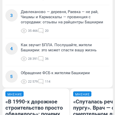
Давлеканово — деревня, Раевка — не рай,
3
Чишмы и Кармаскалы — провинция с
огородами: отзывы на райцентры Башкирии
35 466
20
Как звучит БПЛА. Послушайте, жители
4
Башкирии: это может спасти вашу жизнь
28 391
36
Обращение ФСБ к жителям Башкирии
5
22 579
114
МНЕНИЕ
МНЕНИЕ
«В 1990-х дорожное
«Спуталась речь
строительство просто
пургу». Врач — о
обвалилось»: почему
смертельном ди