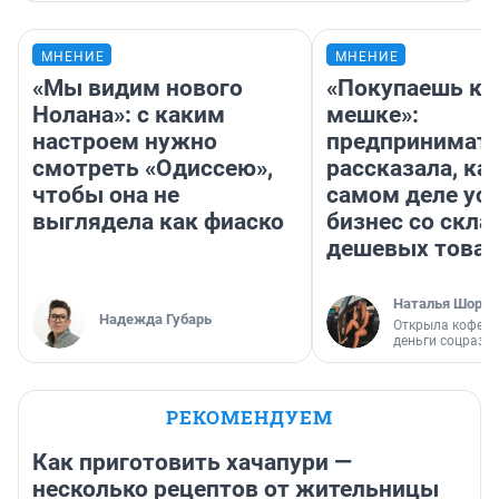
МНЕНИЕ
МНЕНИЕ
«Мы видим нового
«Покупаешь ко
Нолана»: с каким
мешке»:
настроем нужно
предпринимат
смотреть «Одиссею»,
рассказала, как
чтобы она не
самом деле ус
выглядела как фиаско
бизнес со скл
дешевых това
Наталья Шорох
Надежда Губарь
Открыла кофейн
деньги соцразв
РЕКОМЕНДУЕМ
Как приготовить хачапури —
несколько рецептов от жительницы