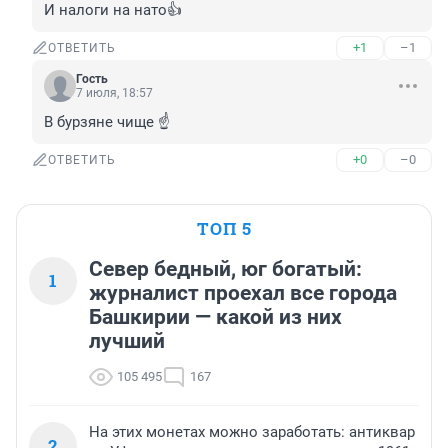
И налоги на нато👍
+1
–1
ОТВЕТИТЬ
Гость
7 июля, 18:57
В бурзяне чище ☝️
+0
–0
ОТВЕТИТЬ
ТОП 5
Север бедный, юг богатый:
1
журналист проехал все города
Башкирии — какой из них
лучший
105 495
167
На этих монетах можно заработать: антиквар
2