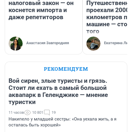
налоговый закон — он
Путешественн
коснется импорта и
проехали 2000
даже репетиторов
километров по 
машине — стои
того
Анастасия Завгородняя
Екатерина Лит
РЕКОМЕНДУЕМ
Вой сирен, злые туристы и грязь.
Стоит ли ехать в самый большой
аквапарк в Геленджике — мнение
туристки
11 часов
10 801
19
Накипело у младшей сестры: «Она уехала жить, а я
осталась быть хорошей»