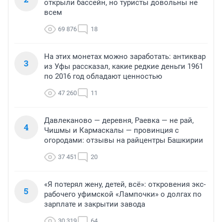
открыли бассейн, но туристы довольны не
всем
69 876
18
На этих монетах можно заработать: антиквар
3
из Уфы рассказал, какие редкие деньги 1961
по 2016 год обладают ценностью
47 260
11
Давлеканово — деревня, Раевка — не рай,
4
Чишмы и Кармаскалы — провинция с
огородами: отзывы на райцентры Башкирии
37 451
20
«Я потерял жену, детей, всё»: откровения экс-
5
рабочего уфимской «Лампочки» о долгах по
зарплате и закрытии завода
30 319
64