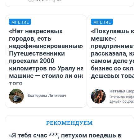
МНЕНИЕ
МНЕНИЕ
«Нет некрасивых
«Покупаешь ко
городов, есть
мешке»:
недофинансированные».
предпринимат
Путешественники
рассказала, как
проехали 2000
самом деле ус
километров по Уралу на
бизнес со скл
машине — стоило ли оно
дешевых това
того
Наталья Шорох
Екатерина Литкевич
Открыла кофейн
деньги соцразв
РЕКОМЕНДУЕМ
«Я тебя счас ***, петухом поедешь в