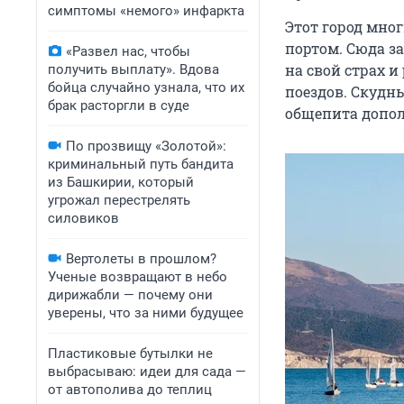
симптомы «немого» инфаркта
Этот город мног
портом. Сюда з
«Развел нас, чтобы
на свой страх 
получить выплату». Вдова
бойца случайно узнала, что их
поездов. Скудн
брак расторгли в суде
общепита допол
По прозвищу «Золотой»:
криминальный путь бандита
из Башкирии, который
угрожал перестрелять
силовиков
Вертолеты в прошлом?
Ученые возвращают в небо
дирижабли — почему они
уверены, что за ними будущее
Пластиковые бутылки не
выбрасываю: идеи для сада —
от автополива до теплиц