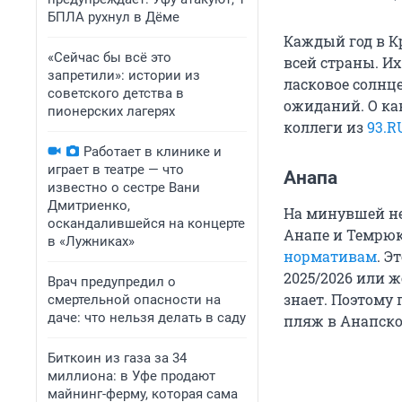
БПЛА рухнул в Дёме
Каждый год в К
«Сейчас бы всё это
всей страны. И
запретили»: истории из
ласковое солнце
советского детства в
ожиданий. О ка
пионерских лагерях
коллеги из
93.R
Работает в клинике и
играет в театре — что
Анапа
известно о сестре Вани
Дмитриенко,
На минувшей не
оскандалившейся на концерте
Анапе и Темрю
в «Лужниках»
нормативам
. Э
2025/2026 или ж
Врач предупредил о
знает. Поэтому
смертельной опасности на
даче: что нельзя делать в саду
пляж в Анапско
Биткоин из газа за 34
миллиона: в Уфе продают
майнинг-ферму, которая сама