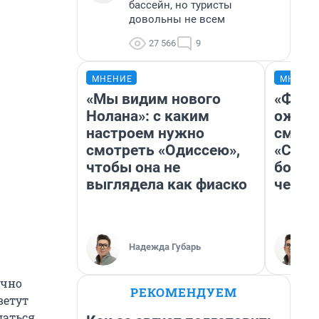
бассейн, но туристы
довольны не всем
27 566
9
МНЕНИЕ
МНЕНИ
«Мы видим нового
«Фина
Нолана»: с каким
ожида
настроем нужно
смотр
смотреть «Одиссею»,
«Стар
чтобы она не
больш
выглядела как фиаско
честн
Надежда Губарь
очно
РЕКОМЕНДУЕМ
ветут
даться