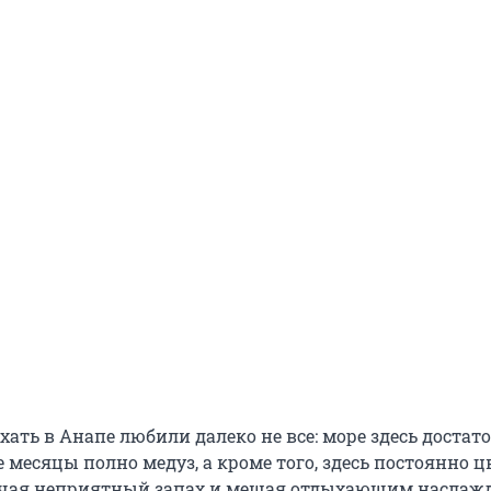
хать в Анапе любили далеко не все: море здесь достат
е месяцы полно медуз, а кроме того, здесь постоянно ц
очая неприятный запах и мешая отдыхающим наслаж