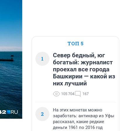
ТОП 5
Север бедный, юг
1
богатый: журналист
проехал все города
Башкирии — какой из
них лучший
105 704
167
На этих монетах можно
2
заработать: антиквар из Уфы
рассказал, какие редкие
деньги 1961 по 2016 год