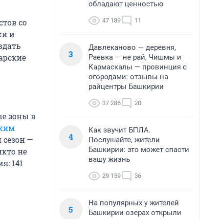
обладают ценностью
47 189
11
тов со
жи и
вдать
Давлеканово — деревня,
3
арские
Раевка — не рай, Чишмы и
Кармаскалы — провинция с
огородами: отзывы на
райцентры Башкирии
37 286
20
е зоны в
ским
Как звучит БПЛА.
4
 сезон —
Послушайте, жители
Башкирии: это может спасти
икто не
вашу жизнь
я: 141
29 159
36
На популярных у жителей
5
Башкирии озерах открыли