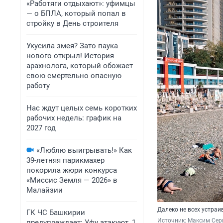
«Работяги отдыхают»: уфимцы
— о БПЛА, который попал в
стройку в День строителя
Укусила змея? Зато паука
нового открыл! История
арахнолога, который обожает
свою смертельно опасную
работу
Нас ждут целых семь коротких
рабочих недель: график на
2027 год
«Люблю выигрывать!» Как
39-летняя парикмахер
покорила жюри конкурса
«Миссис Земля — 2026» в
Малайзии
Далеко не всех устра
ГК ЧС Башкирии
Источник: 
Максим Сер
предупреждает: Уфу атакуют, 1