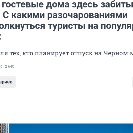
 гостевые дома здесь забит
 С какими разочарованиями
толкнуться туристы на попул
х
ля тех, кто планирует отпуск на Черном 
2 640
ариев