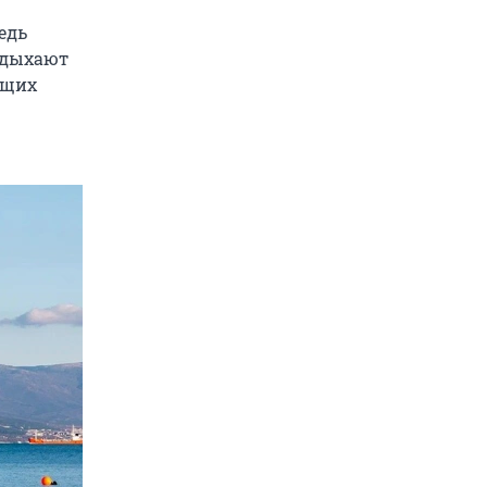
едь
отдыхают
ящих