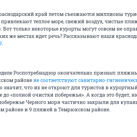
раснодарский край летом съезжаются миллионы турис
х привлекают теплое море, свежий воздух, чистые пля
. Вот только некоторые курорты могут совсем не опра
ких же местах идет речь? Рассказывают наши краснод
U
.
деле Роспотребнадзор окончательно признал: пляжны
кском районе
не соответствуют санитарно-гигиениче
то значит, что их не откроют для туристов в курортный
е до «полной очистки побережья». А когда это будет, н
 побережье Черного моря частично закрыли для купани
м районе и 9 пляжей в Темрюкском районе.