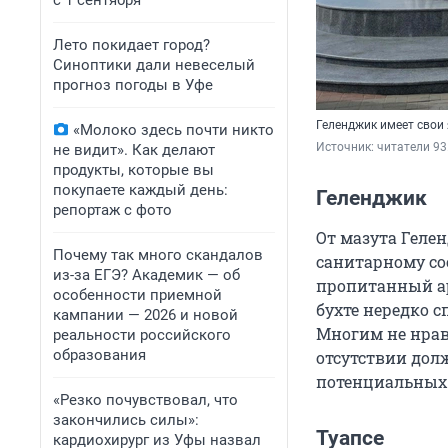
с 1 сентября
Лето покидает город?
Синоптики дали невеселый
прогноз погоды в Уфе
Геленджик имеет свои
«Молоко здесь почти никто
Источник: 
читатели 93
не видит». Как делают
продукты, которые вы
покупаете каждый день:
Геленджик
репортаж с фото
От мазута Гелен
Почему так много скандалов
санитарному со
из-за ЕГЭ? Академик — об
пропитанный аро
особенности приемной
бухте нередко 
кампании — 2026 и новой
Многим не нрав
реальности российского
образования
отсутствии дол
потенциальных
«Резко почувствовал, что
закончились силы»:
Туапсе
кардиохирург из Уфы назвал