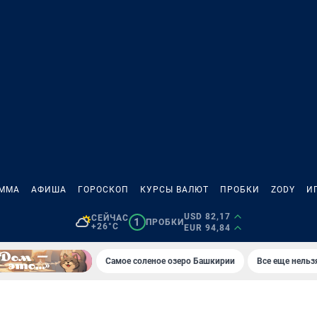
АММА
АФИША
ГОРОСКОП
КУРСЫ ВАЛЮТ
ПРОБКИ
ZODY
И
USD 82,17
СЕЙЧАС
1
ПРОБКИ
+26°C
EUR 94,84
Самое соленое озеро Башкирии
Все еще нельз