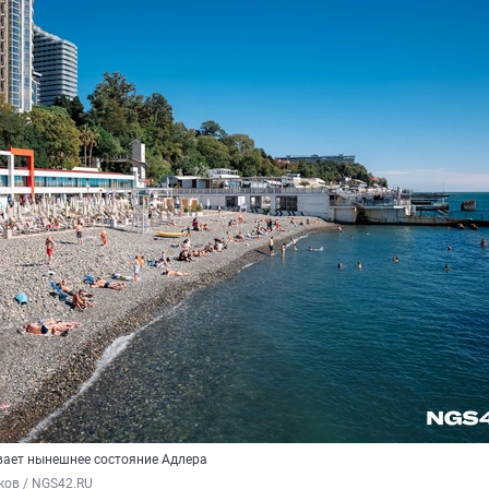
ивает нынешнее состояние Адлера
ков / NGS42.RU