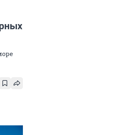
ы
ярных
море