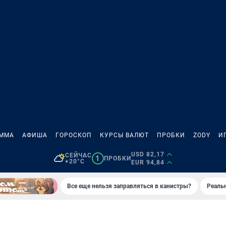
АММА
АФИША
ГОРОСКОП
КУРСЫ ВАЛЮТ
ПРОБКИ
ZODY
И
USD 82,17
СЕЙЧАС
1
ПРОБКИ
+20°C
EUR 94,84
Все еще нельзя заправляться в канистры?
Реаль