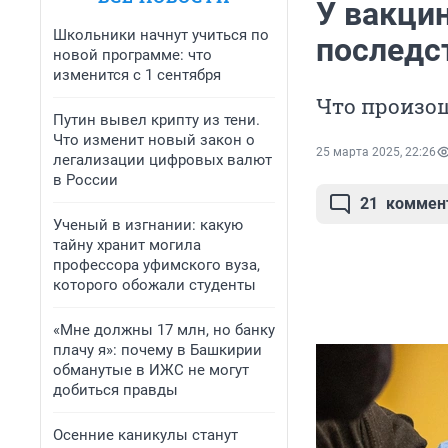
У вакци
Школьники начнут учиться по
последст
новой программе: что
изменится с 1 сентября
Что произош
Путин вывел крипту из тени.
Что изменит новый закон о
25 марта 2025, 22:26
легализации цифровых валют
в России
21
коммен
Ученый в изгнании: какую
тайну хранит могила
профессора уфимского вуза,
которого обожали студенты
«Мне должны 17 млн, но банку
плачу я»: почему в Башкирии
обманутые в ИЖС не могут
добиться правды
Осенние каникулы станут