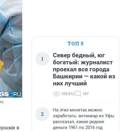
ТОП 5
Север бедный, юг
1
богатый: журналист
проехал все города
Башкирии — какой из
них лучший
105 012
167
го
На этих монетах можно
2
заработать: антиквар из Уфы
рассказал, какие редкие
торыми в
деньги 1961 по 2016 год