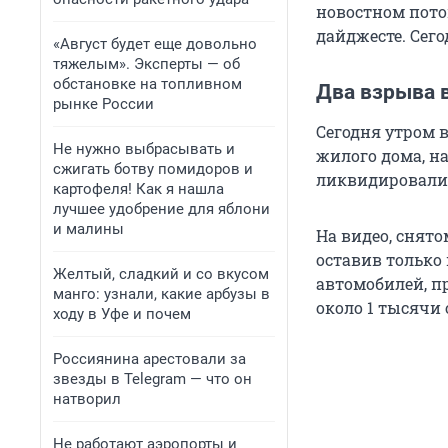
новостном пото
дайджесте. Сего
«Август будет еще довольно
тяжелым». Эксперты — об
обстановке на топливном
Два взрыва 
рынке России
Сегодня утром 
Не нужно выбрасывать и
жилого дома, н
сжигать ботву помидоров и
ликвидировали 
картофеля! Как я нашла
лучшее удобрение для яблони
и малины
На видео, снят
оставив только
Желтый, сладкий и со вкусом
автомобилей, п
манго: узнали, какие арбузы в
около 1 тысячи
ходу в Уфе и почем
Россиянина арестовали за
звезды в Telegram — что он
натворил
Не работают аэропорты и