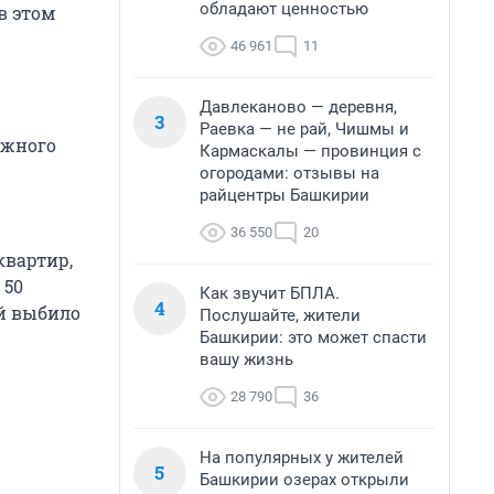
обладают ценностью
в этом
46 961
11
Давлеканово — деревня,
3
Раевка — не рай, Чишмы и
ажного
Кармаскалы — провинция с
огородами: отзывы на
райцентры Башкирии
36 550
20
квартир,
 50
Как звучит БПЛА.
4
ой выбило
Послушайте, жители
Башкирии: это может спасти
вашу жизнь
28 790
36
На популярных у жителей
5
Башкирии озерах открыли