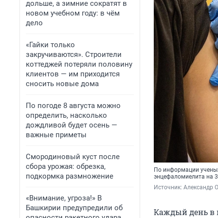
дольше, а зимние сократят в
новом учебном году: в чём
дело
«Гайки только
закручиваются». Строители
коттеджей потеряли половину
клиентов — им приходится
сносить новые дома
По погоде 8 августа можно
определить, насколько
дождливой будет осень —
важные приметы
Смородиновый куст после
сбора урожая: обрезка,
По информации ученых
подкормка размножение
энцефаломиелита на 
Источник: 
Александр 
«Внимание, угроза!» В
Башкирии предупредили об
Каждый день в 
опасности ракетного удара