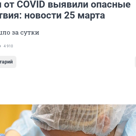
н от COVID выявили опасные
вия: новости 25 марта
ло за сутки
4 910
тарий