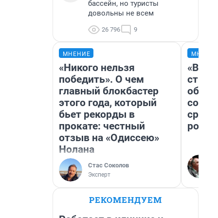
бассейн, но туристы
довольны не всем
26 796
9
МНЕНИЕ
МНЕНИ
«Никого нельзя
«В 19
победить». О чем
строи
главный блокбастер
обвал
этого года, который
совет
бьет рекорды в
сравн
прокате: честный
росси
отзыв на «Одиссею»
Нолана
Стас Соколов
Эксперт
РЕКОМЕНДУЕМ