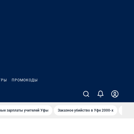
ГРЫ
ПРОМОКОДЫ
ные зарплаты учителей Уфы
Заказное убийство в Уфе 2000-х
Каким