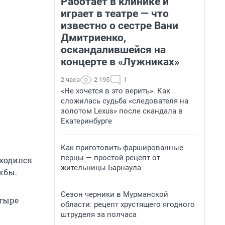
Работает в клинике и
играет в театре — что
известно о сестре Вани
Дмитриенко,
оскандалившейся на
концерте в «Лужниках»
2 часа
2 195
1
«Не хочется в это верить». Как
сложилась судьба «следователя на
золотом Lexus» после скандала в
Екатеринбурге
Как приготовить фаршированные
перцы — простой рецепт от
ходился
жительницы Барнаула
жбы.
Сезон черники в Мурманской
етыре
области: рецепт хрустящего ягодного
штруделя за полчаса