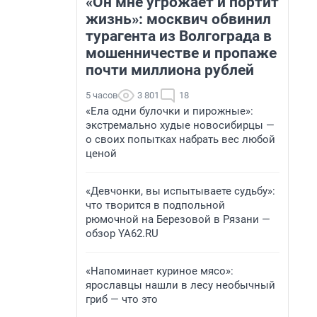
«Он мне угрожает и портит
жизнь»: москвич обвинил
турагента из Волгограда в
мошенничестве и пропаже
почти миллиона рублей
5 часов
3 801
18
«Ела одни булочки и пирожные»:
экстремально худые новосибирцы —
о своих попытках набрать вес любой
ценой
«Девчонки, вы испытываете судьбу»:
что творится в подпольной
рюмочной на Березовой в Рязани —
обзор YA62.RU
«Напоминает куриное мясо»:
ярославцы нашли в лесу необычный
гриб — что это