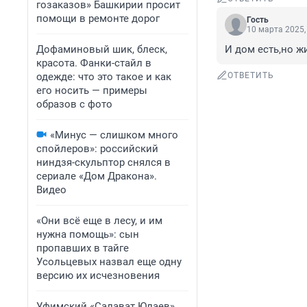
гозаказов» Башкирии просит
помощи в ремонте дорог
Гость
10 марта 2025,
Дофаминовый шик, блеск,
И дом есть,но ж
красота. Фанки-стайл в
одежде: что это такое и как
ОТВЕТИТЬ
его носить — примеры
образов с фото
«Минус — слишком много
спойлеров»: российский
ниндзя-скульптор снялся в
сериале «Дом Дракона».
Видео
«Они всё еще в лесу, и им
нужна помощь»: сын
пропавших в тайге
Усольцевых назвал еще одну
версию их исчезновения
Уфимский «Салават Юлаев»