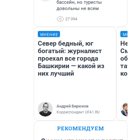
бассейн, но туристы
довольны не всем
27 094
МНЕНИЕ
МНЕНИ
Север бедный, юг
Незва
богатый: журналист
Сможе
проехал все города
обыгр
Башкирии — какой из
татар
них лучший
котор
Андрей Бирюков
Корреспондент UFA1.RU
РЕКОМЕНДУЕМ