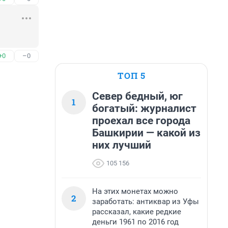
+0
–0
ТОП 5
Север бедный, юг
1
богатый: журналист
проехал все города
Башкирии — какой из
них лучший
105 156
На этих монетах можно
2
заработать: антиквар из Уфы
рассказал, какие редкие
деньги 1961 по 2016 год