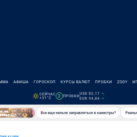
АММА
АФИША
ГОРОСКОП
КУРСЫ ВАЛЮТ
ПРОБКИ
ZODY
И
USD 82,17
СЕЙЧАС
2
ПРОБКИ
+31°C
EUR 94,84
Все еще нельзя заправляться в канистры?
Реаль