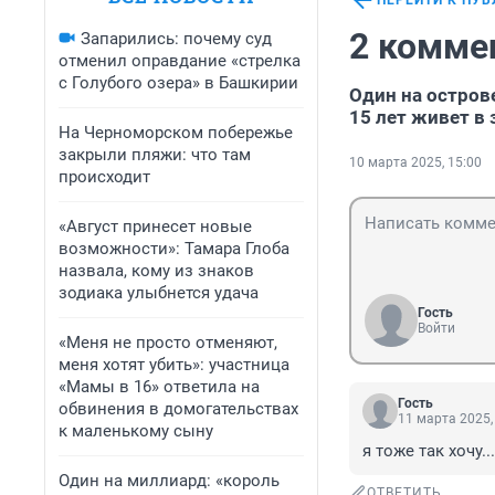
ПЕРЕЙТИ К ПУ
2 комме
Запарились: почему суд
отменил оправдание «стрелка
с Голубого озера» в Башкирии
Один на острове
15 лет живет в
На Черноморском побережье
закрыли пляжи: что там
10 марта 2025, 15:00
происходит
«Август принесет новые
возможности»: Тамара Глоба
назвала, кому из знаков
зодиака улыбнется удача
Гость
Войти
«Меня не просто отменяют,
меня хотят убить»: участница
«Мамы в 16» ответила на
Гость
обвинения в домогательствах
11 марта 2025,
к маленькому сыну
я тоже так хочу...
Один на миллиард: «король
ОТВЕТИТЬ