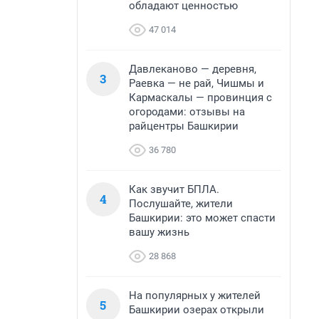
обладают ценностью
47 014
Давлеканово — деревня,
3
Раевка — не рай, Чишмы и
Кармаскалы — провинция с
огородами: отзывы на
райцентры Башкирии
36 780
Как звучит БПЛА.
4
Послушайте, жители
Башкирии: это может спасти
вашу жизнь
28 868
На популярных у жителей
5
Башкирии озерах открыли