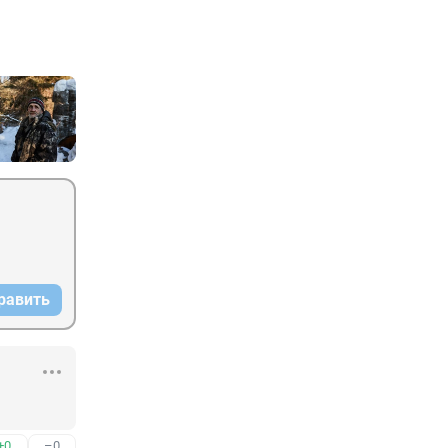
равить
+0
–0