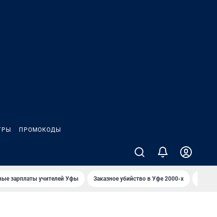
ГРЫ
ПРОМОКОДЫ
ные зарплаты учителей Уфы
Заказное убийство в Уфе 2000-х
Каким