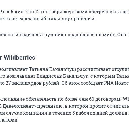
Р сообщил, что 12 сентября жертвами обстрелов стали
дет о четырех погибших и двух раненых.
области водитель грузовика подорвался на мине. Он о
 Wildberries
о возглавляет Татьяна Бакальчук) рассчитывает отсудит
его возглавляет Владислав Бакальчук, с которым Тать
ло 27 миллиардов рублей. Об этом сообщает РИА Новос
олнение обязательств по более чем 60 договорам. Wil
Б Девелопмент» претензию, в которой просит отчитать
ом случае компания в течение 5 рабочих дней должна
платежи.