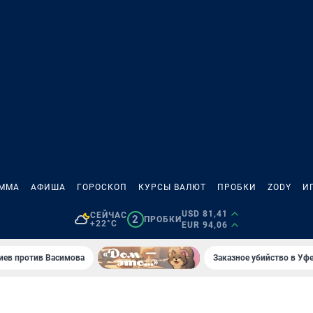
АММА
АФИША
ГОРОСКОП
КУРСЫ ВАЛЮТ
ПРОБКИ
ZODY
И
USD 81,41
СЕЙЧАС
2
ПРОБКИ
+22°C
EUR 94,06
иев против Васимова
Заказное убийство в Уфе