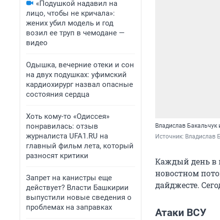
«Подушкой надавил на
лицо, чтобы не кричала»:
жених убил модель и год
возил ее труп в чемодане —
видео
Одышка, вечерние отеки и сон
на двух подушках: уфимский
кардиохирург назвал опасные
состояния сердца
Хоть кому-то «Одиссея»
понравилась: отзыв
Владислав Бакальчук 
журналиста UFA1.RU на
Источник: 
Владислав Б
главный фильм лета, который
разносят критики
Каждый день в 
новостном пото
Запрет на канистры еще
дайджесте. Сего
действует? Власти Башкирии
выпустили новые сведения о
проблемах на заправках
Атаки ВСУ