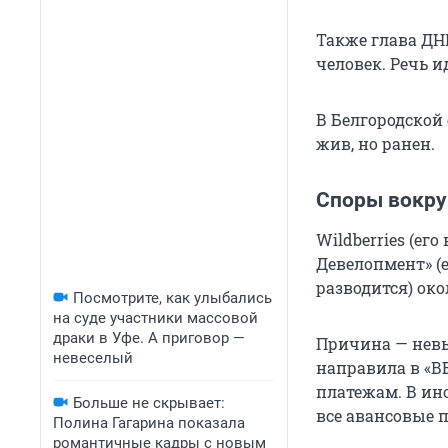
Также глава ДН
человек. Речь и
В Белгородской 
жив, но ранен.
Споры вокруг
Wildberries (ег
Девелопмент» (
разводится) око
Посмотрите, как улыбались
на суде участники массовой
драки в Уфе. А приговор —
Причина — невып
невеселый
направила в «В
платежам. В ин
Больше не скрывает:
все авансовые 
Полина Гагарина показала
романтичные кадры с новым