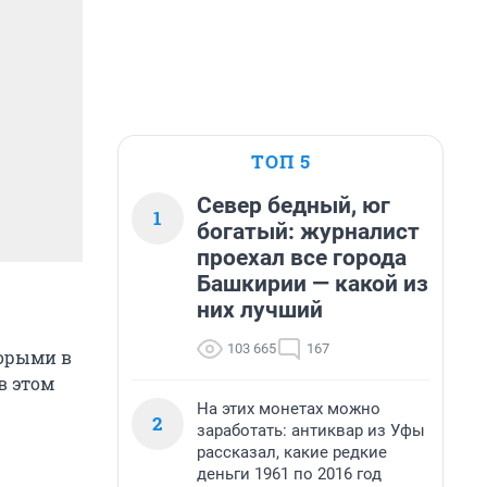
ТОП 5
Север бедный, юг
1
богатый: журналист
проехал все города
Башкирии — какой из
них лучший
103 665
167
торыми в
в этом
На этих монетах можно
2
заработать: антиквар из Уфы
рассказал, какие редкие
деньги 1961 по 2016 год