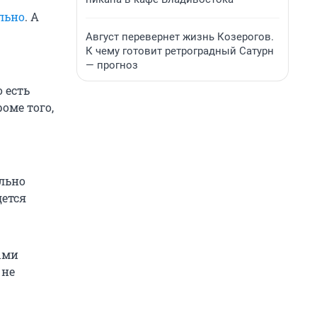
льно
. А
Август перевернет жизнь Козерогов.
К чему готовит ретроградный Сатурн
— прогноз
 есть
оме того,
ельно
дется
ыми
 не