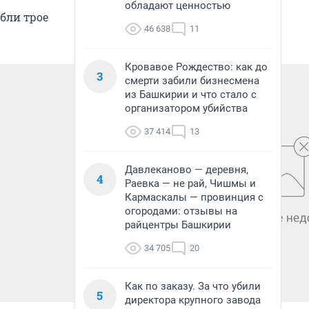
обладают ценностью
бли трое
46 638
11
Кровавое Рождество: как до
3
смерти забили бизнесмена
из Башкирии и что стало с
организатором убийства
37 414
13
Давлеканово — деревня,
4
Раевка — не рай, Чишмы и
Кармаскалы — провинция с
огородами: отзывы на
райцентры Башкирии
34 705
20
Как по заказу. За что убили
5
директора крупного завода