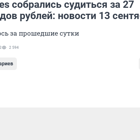
ies собрались судиться за 27
дов рублей: новости 13 сент
ось за прошедшие сутки
2
2 594
ариев