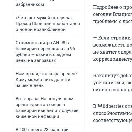
избранником
Подробнее о пр
сегодня Владисл
«Четырех мужей потеряла»:
проблемы с дос
Прохор Шаляпин проболтался
о новой возлюбленной
— Если стройки 
Стоимость литра АИ-98 в
возможность пос
Башкирии перевалила за 96
не хватит опер
рублей — какие в среднем
корреспонденту
цены на заправках
Нам врали, что кофе вреден?
Бакальчук добав
Кому можно пить до пяти
увеличиться, с
чашек в день
сильно сокраща
Вот зараза! На популярном
среди туристов озере в
В Wildberries о
Башкирии выявили 7 случаев
способностями»
кишечной инфекции
соответствующе
В 100 г всего 23 ккал: три