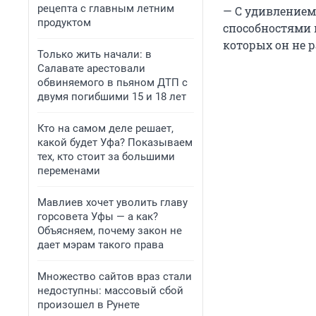
рецепта с главным летним
— С удивлением
продуктом
способностями 
которых он не 
Только жить начали: в
Салавате арестовали
обвиняемого в пьяном ДТП с
двумя погибшими 15 и 18 лет
Кто на самом деле решает,
какой будет Уфа? Показываем
тех, кто стоит за большими
переменами
Мавлиев хочет уволить главу
горсовета Уфы — а как?
Объясняем, почему закон не
дает мэрам такого права
Множество сайтов враз стали
недоступны: массовый сбой
произошел в Рунете