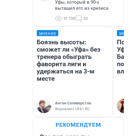
Уфы, который в 90-х
вытащил его из кризиса
31 728
23
МНЕНИЕ
МНЕНИ
Боязнь высоты:
Почем
сможет ли «Уфа» без
Уфы: 
тренера обыграть
Башки
фаворита лиги и
побыв
удержаться на 3-м
влюби
месте
Антон Селиверстов
Журналист UFA1.RU
РЕКОМЕНДУЕМ