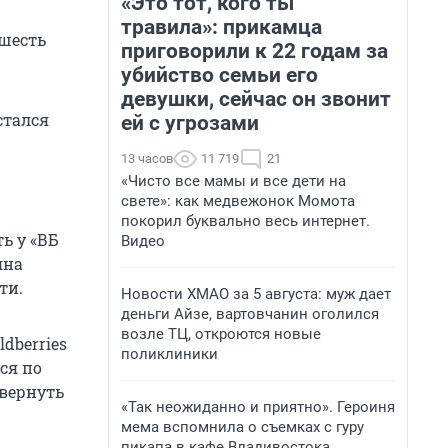
«Это тот, кого ты
травила»: прикамца
 шесть
приговорили к 22 годам за
убийство семьи его
девушки, сейчас он звонит
стался
ей с угрозами
13 часов
11 719
21
«Чисто все мамы и все дети на
свете»: как медвежонок Момота
покорил буквально весь интернет.
ь у «ВБ
Видео
яна
ти.
Новости ХМАО за 5 августа: муж дает
деньги Айзе, вартовчанин оголился
возле ТЦ, откроются новые
dberries
поликлиники
ся по
 вернуть
«Так неожиданно и приятно». Героиня
мема вспомнила о съемках с гуру
пикапа в кафе Владивостока