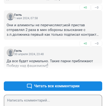
+0
–0
Гость
1 мая 2024, 07:58
Они и алименты не перечисляют,мой пристав 
отправлял 2 раза в мин обороны взыскание с 
з.п.должника первый как только подписал контракт 
07.11.2023г второй раз 18.01.2024г и до сих пор 
+0
–0
алиментов нет,пишут с мин обороны,что и.л.небыло,я 
уже 3 раза писала на сайт президента,они 
Гость
отправляют суд.,приставам и мин оборону,и какой-то 
30 апреля 2024, 23:48
замкнутый круг,я в шоке.
Да все будет нормально. Такие парни приближают 
Победу над фашизмом☝️
+0
–0
Читать все комментарии