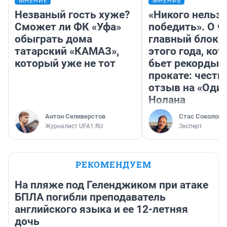
МНЕНИЕ
МНЕНИЕ
Незваный гость хуже?
«Никого нельз
Сможет ли ФК «Уфа»
победить». О ч
обыграть дома
главный блокб
татарский «КАМАЗ»,
этого года, ко
который уже не тот
бьет рекорды 
прокате: честн
отзыв на «Оди
Нолана
Антон Селиверстов
Стас Соколов
Журналист UFA1.RU
Эксперт
РЕКОМЕНДУЕМ
На пляже под Геленджиком при атаке
БПЛА погибли преподаватель
английского языка и ее 12-летняя
дочь