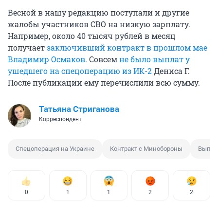
Весной в нашу редакцию поступали и другие
жалобы участников СВО на низкую зарплату.
Например, около 40 тысяч рублей в месяц
получает
заключивший контракт в прошлом мае
Владимир Осмаков
. Совсем
не было выплат у
ушедшего на спецоперацию из ИК-2
Дениса Г.
После публикации ему перечислили всю сумму.
Татьяна Стриганова
Корреспондент
Спецоперация на Украине
Контракт с Минобороны
Выпла
0
1
1
2
2