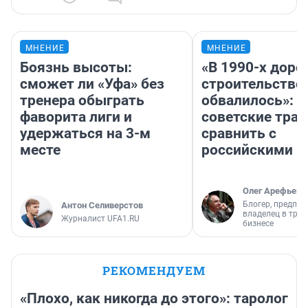
МНЕНИЕ
МНЕНИЕ
Боязнь высоты:
«В 1990-х дор
сможет ли «Уфа» без
строительство
тренера обыграть
обвалилось»: 
фаворита лиги и
советские трас
удержаться на 3-м
сравнить с
месте
российскими
Олег Арефьев
Блогер, предпри
Антон Селиверстов
владелец в тра
Журналист UFA1.RU
бизнесе
РЕКОМЕНДУЕМ
«Плохо, как никогда до этого»: таролог