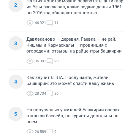
На этих монетах можно заработать: антиквар
2
из Уфы рассказал, какие редкие деньги 1961
по 2016 год обладают ценностью
46 921
11
Давлеканово — деревня, Раевка — не рай,
3
Чишмы и Кармаскалы — провинция с
огородами: отзывы на райцентры Башкирии
36 391
20
Как звучит БПЛА. Послушайте, жители
4
Башкирии: это может спасти вашу жизнь
28 734
36
На популярных у жителей Башкирии озерах
5
открыли бассейн, но туристы довольны не
всем
26 589
9