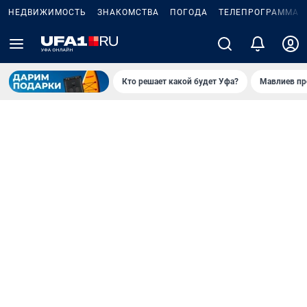
НЕДВИЖИМОСТЬ
ЗНАКОМСТВА
ПОГОДА
ТЕЛЕПРОГРАММА
Кто решает какой будет Уфа?
Мавлиев пр