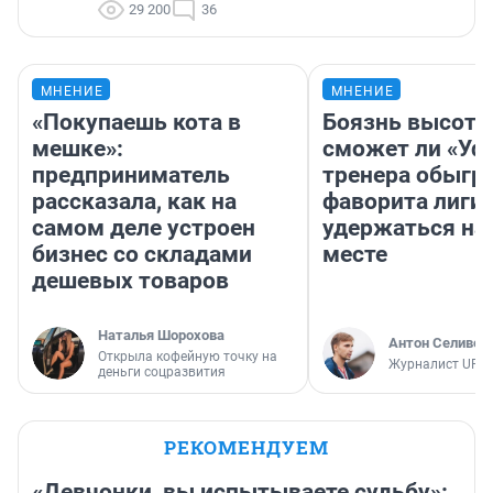
29 200
36
МНЕНИЕ
МНЕНИЕ
«Покупаешь кота в
Боязнь высоты
мешке»:
сможет ли «Уфа
предприниматель
тренера обыгр
рассказала, как на
фаворита лиги 
самом деле устроен
удержаться на
бизнес со складами
месте
дешевых товаров
Наталья Шорохова
Антон Селивер
Открыла кофейную точку на
Журналист UFA1
деньги соцразвития
РЕКОМЕНДУЕМ
«Девчонки, вы испытываете судьбу»: