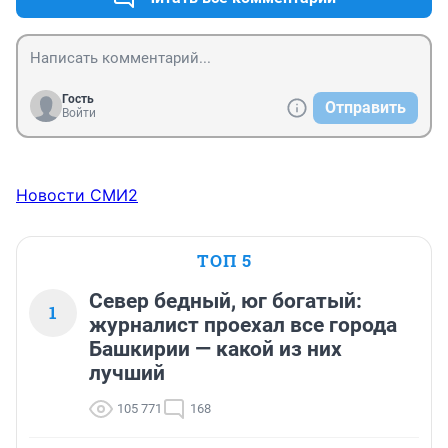
водителем маршрутки, или например на монтаже 
спутниковых тарелок: двумя руками ее держать 
двумя другими гайки затягивать.
Гость
Отправить
Войти
Новости СМИ2
ТОП 5
Север бедный, юг богатый:
1
журналист проехал все города
Башкирии — какой из них
лучший
105 771
168