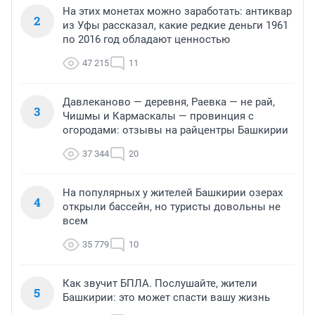
На этих монетах можно заработать: антиквар
2
из Уфы рассказал, какие редкие деньги 1961
по 2016 год обладают ценностью
47 215
11
Давлеканово — деревня, Раевка — не рай,
3
Чишмы и Кармаскалы — провинция с
огородами: отзывы на райцентры Башкирии
37 344
20
На популярных у жителей Башкирии озерах
4
открыли бассейн, но туристы довольны не
всем
35 779
10
Как звучит БПЛА. Послушайте, жители
5
Башкирии: это может спасти вашу жизнь