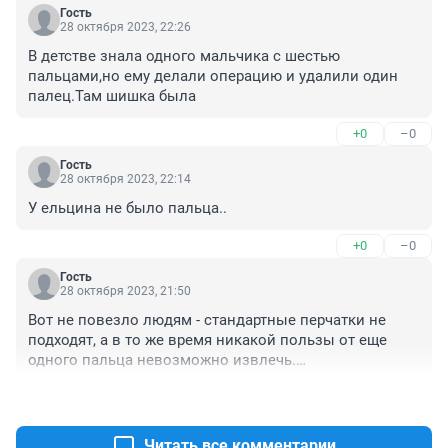
Гость
28 октября 2023, 22:26
В детстве знала одного мальчика с шестью 
пальцами,но ему делали операцию и удалили один 
палец.Там шишка была
+0
–0
Гость
28 октября 2023, 22:14
У ельцина не было пальца..
+0
–0
Гость
28 октября 2023, 21:50
Вот не повезло людям - стандартные перчатки не 
подходят, а в то же время никакой пользы от еще 
одного пальца невозможно извлечь.

+0
–0
То ли дело в Индии у одного с рождения четыре руки 
а не две - хотя стандартные рубашки не подходят, зато 
с четырьмя руками очень удобно работать например 
Читать все комментарии