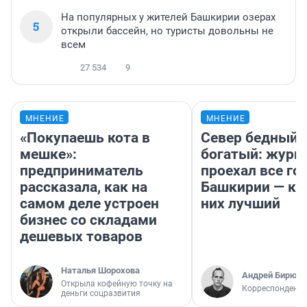
На популярных у жителей Башкирии озерах
5
открыли бассейн, но туристы довольны не
всем
27 534
9
МНЕНИЕ
МНЕНИЕ
«Покупаешь кота в
Север бедный,
мешке»:
богатый: журн
предприниматель
проехал все го
рассказала, как на
Башкирии — ка
самом деле устроен
них лучший
бизнес со складами
дешевых товаров
Наталья Шорохова
Андрей Бирюко
Открыла кофейную точку на
Корреспондент 
деньги соцразвития