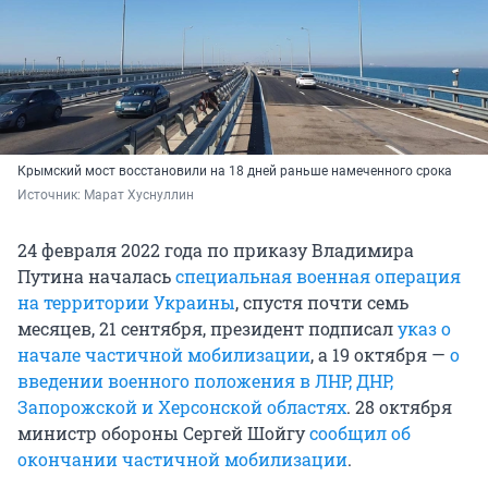
Крымский мост восстановили на 18 дней раньше намеченного срока
Источник: 
Марат Хуснуллин
24 февраля 2022 года по приказу Владимира
Путина началась
специальная военная операция
на территории Украины
, спустя почти семь
месяцев, 21 сентября, президент подписал
указ о
начале частичной мобилизации
, а 19 октября —
о
введении военного положения в ЛНР, ДНР,
Запорожской и Херсонской областях
. 28 октября
министр обороны Сергей Шойгу
сообщил об
окончании частичной мобилизации
.