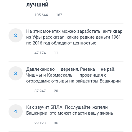
лучший
105 644
167
На этих монетах можно заработать: антиквар
2
из Уфы рассказал, какие редкие деньги 1961
по 2016 год обладают ценностью
47 174
11
Давлеканово — деревня, Раевка — не рай,
3
Чишмы и Кармаскалы — провинция с
огородами: отзывы на райцентры Башкирии
37 247
20
Как звучит БПЛА. Послушайте, жители
4
Башкирии: это может спасти вашу жизнь
29 123
36