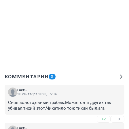
КОММЕНТАРИИ
3
Гость
20 сентября 2023, 15:04
Снял золото,явный грабёж.Может он и других так 
убивал,тихий этот.Чикатило тож тихий был,ага
+2
–0
Гость