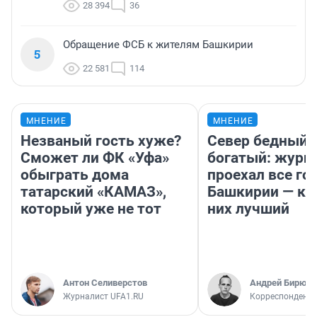
28 394
36
Обращение ФСБ к жителям Башкирии
5
22 581
114
МНЕНИЕ
МНЕНИЕ
Незваный гость хуже?
Север бедный,
Сможет ли ФК «Уфа»
богатый: журн
обыграть дома
проехал все го
татарский «КАМАЗ»,
Башкирии — ка
который уже не тот
них лучший
Антон Селиверстов
Андрей Бирюко
Журналист UFA1.RU
Корреспондент 