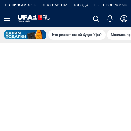
НЕДВИЖИМОСТЬ
ЗНАКОМСТВА
ПОГОДА
ТЕЛЕПРОГРАММА
Кто решает какой будет Уфа?
Мавлиев пр