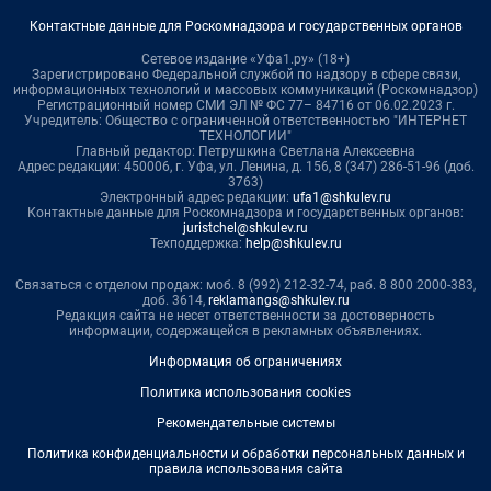
Контактные данные для Роскомнадзора и государственных органов
Сетевое издание «Уфа1.ру» (18+)
Зарегистрировано Федеральной службой по надзору в сфере связи,
информационных технологий и массовых коммуникаций (Роскомнадзор)
Регистрационный номер СМИ ЭЛ № ФС 77– 84716 от 06.02.2023 г.
Учредитель: Общество с ограниченной ответственностью "ИНТЕРНЕТ
ТЕХНОЛОГИИ"
Главный редактор: Петрушкина Светлана Алексеевна
Адрес редакции: 450006, г. Уфа, ул. Ленина, д. 156, 8 (347) 286-51-96 (доб.
3763)
Электронный адрес редакции:
ufa1@shkulev.ru
Контактные данные для Роскомнадзора и государственных органов:
juristchel@shkulev.ru
Техподдержка:
help@shkulev.ru
Связаться с отделом продаж: моб. 8 (992) 212-32-74, раб. 8 800 2000-383,
доб. 3614,
reklamangs@shkulev.ru
Редакция сайта не несет ответственности за достоверность
информации, содержащейся в рекламных объявлениях.
Информация об ограничениях
Политика использования cookies
Рекомендательные системы
Политика конфиденциальности и обработки персональных данных и
правила использования сайта