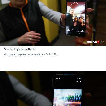
Фото с Кириллом Кяро
Источник: 
Артем Устюжанин / MSK1.RU