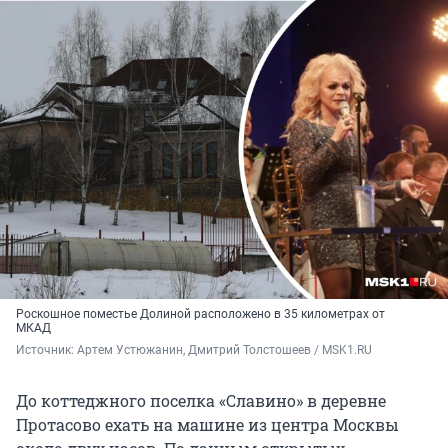
Роскошное поместье Долиной расположено в 35 километрах от
МКАД
Источник: 
Артем Устюжанин, Дмитрий Толстошеев / MSK1.RU
До коттеджного поселка «Славино» в деревне
Протасово ехать на машине из центра Москвы