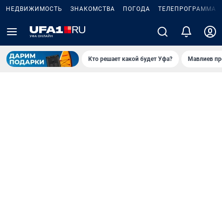
НЕДВИЖИМОСТЬ
ЗНАКОМСТВА
ПОГОДА
ТЕЛЕПРОГРАММА
Кто решает какой будет Уфа?
Мавлиев пр