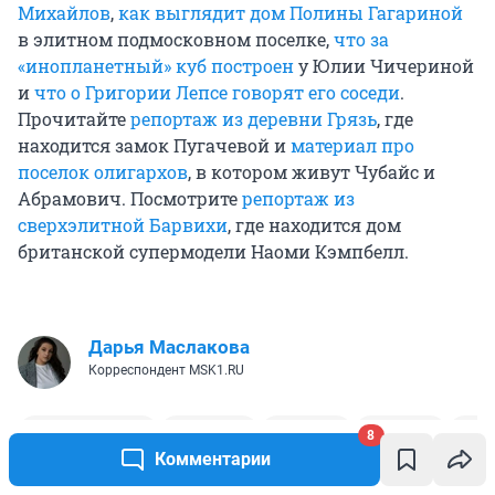
Ранее MSK1.RU публиковал репортаж из поселка
на Николиной Горе, где находится
родовое
8
поместье Михалковых
.
Комментарии