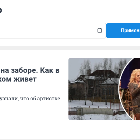
о
Примен
на заборе. Как в
хом живет
знали, что об артистке