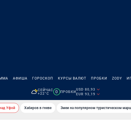
АММА
АФИША
ГОРОСКОП
КУРСЫ ВАЛЮТ
ПРОБКИ
ZODY
И
USD 80,93
СЕЙЧАС
0
ПРОБКИ
+22°C
EUR 93,19
над Уфой
Хабиров в гневе
Змеи на популярном туристическом мар