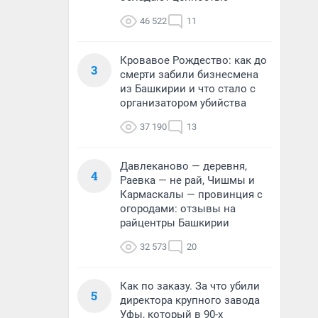
46 522
11
Кровавое Рождество: как до
3
смерти забили бизнесмена
из Башкирии и что стало с
организатором убийства
37 190
13
Давлеканово — деревня,
4
Раевка — не рай, Чишмы и
Кармаскалы — провинция с
огородами: отзывы на
райцентры Башкирии
32 573
20
Как по заказу. За что убили
5
директора крупного завода
Уфы, который в 90-х