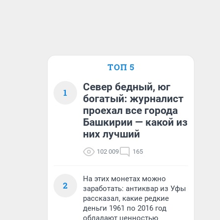
ТОП 5
Север бедный, юг
1
богатый: журналист
проехал все города
Башкирии — какой из
них лучший
102 009
165
На этих монетах можно
2
заработать: антиквар из Уфы
рассказал, какие редкие
деньги 1961 по 2016 год
обладают ценностью