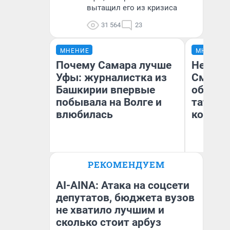
вытащил его из кризиса
31 564
23
МНЕНИЕ
МНЕНИЕ
Почему Самара лучше
Незван
Уфы: журналистка из
Сможет
Башкирии впервые
обыгра
побывала на Волге и
татарс
влюбилась
которы
РЕКОМЕНДУЕМ
Ан
Назифа Нурмухаметова
Жу
AI-AINA: Атака на соцсети
депутатов, бюджета вузов
не хватило лучшим и
сколько стоит арбуз