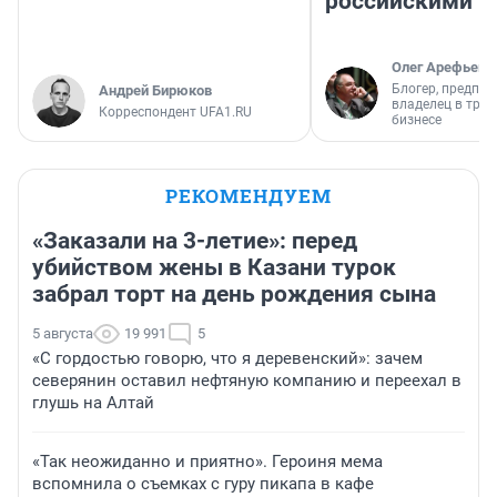
российскими
Олег Арефьев
Блогер, предпри
Андрей Бирюков
владелец в тра
Корреспондент UFA1.RU
бизнесе
РЕКОМЕНДУЕМ
«Заказали на 3-летие»: перед
убийством жены в Казани турок
забрал торт на день рождения сына
5 августа
19 991
5
«С гордостью говорю, что я деревенский»: зачем
северянин оставил нефтяную компанию и переехал в
глушь на Алтай
«Так неожиданно и приятно». Героиня мема
вспомнила о съемках с гуру пикапа в кафе