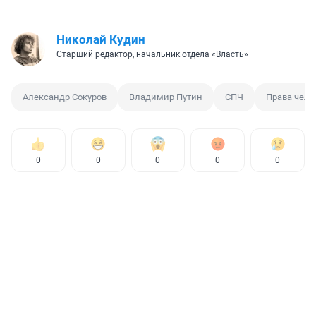
Николай Кудин
Старший редактор, начальник отдела «Власть»
Александр Сокуров
Владимир Путин
СПЧ
Права чело
0
0
0
0
0