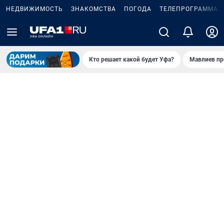
НЕДВИЖИМОСТЬ
ЗНАКОМСТВА
ПОГОДА
ТЕЛЕПРОГРАММА
Кто решает какой будет Уфа?
Мавлиев пр