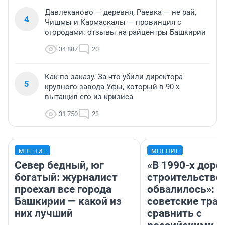
Давлеканово — деревня, Раевка — не рай,
4
Чишмы и Кармаскалы — провинция с
огородами: отзывы на райцентры Башкирии
34 887
20
Как по заказу. За что убили директора
5
крупного завода Уфы, который в 90-х
вытащил его из кризиса
31 750
23
МНЕНИЕ
МНЕНИЕ
Север бедный, юг
«В 1990-х дор
богатый: журналист
строительство
проехал все города
обвалилось»: 
Башкирии — какой из
советские трас
них лучший
сравнить с