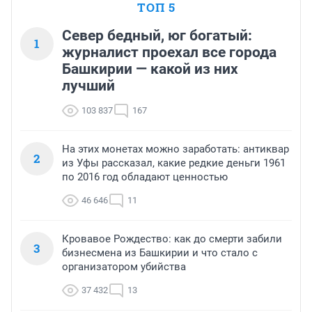
ТОП 5
Север бедный, юг богатый:
1
журналист проехал все города
Башкирии — какой из них
лучший
103 837
167
На этих монетах можно заработать: антиквар
2
из Уфы рассказал, какие редкие деньги 1961
по 2016 год обладают ценностью
46 646
11
Кровавое Рождество: как до смерти забили
3
бизнесмена из Башкирии и что стало с
организатором убийства
37 432
13