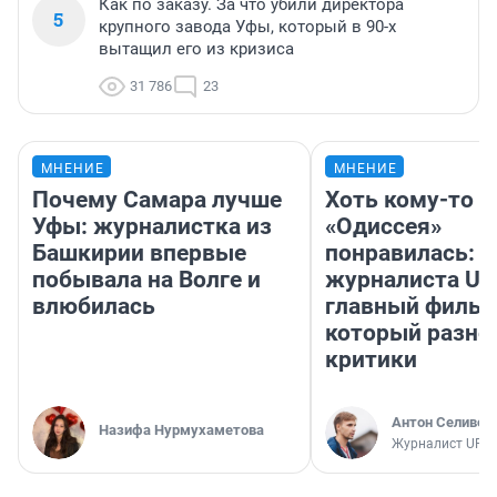
Как по заказу. За что убили директора
5
крупного завода Уфы, который в 90-х
вытащил его из кризиса
31 786
23
МНЕНИЕ
МНЕНИЕ
Почему Самара лучше
Хоть кому-то
Уфы: журналистка из
«Одиссея»
Башкирии впервые
понравилась: 
побывала на Волге и
журналиста UF
влюбилась
главный фильм
который разно
критики
Антон Селивер
Назифа Нурмухаметова
Журналист UFA1