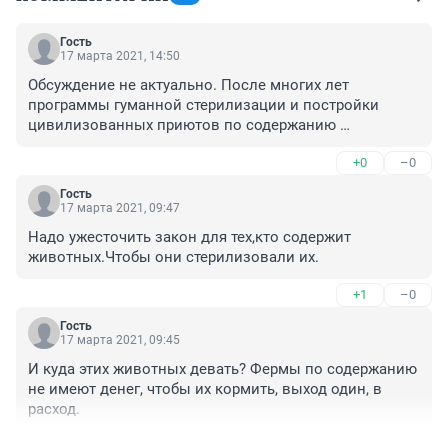
Гость
17 марта 2021, 14:50
Обсуждение не актуально. После многих лет 
программы гуманной стерилизации и постройки 
цивилизованных приютов по содержанию 
бездомных животных на лицах города нет стай 
+0
–0
бездомных собак. все пристроены, у всех будки и 
питание. Благо ежегодно огромные средства на это 
Гость
выделяются. Еще и детей водят в приюты для того 
17 марта 2021, 09:47
что бы выросли людьми. Любили животных, были 
Надо ужесточить закон для тех,кто содержит 
добрыми и ответственными. Все хорошо! Как и 
животных.Чтобы они стерилизовали их.
должно быть среди людей.
+1
–0
Гость
17 марта 2021, 09:45
И куда этих животных девать? Фермы по содержанию 
не имеют денег, чтобы их кормить, выход один, в 
расход.
+1
–0