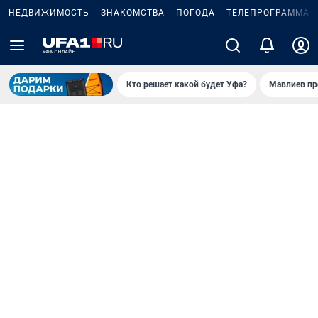
НЕДВИЖИМОСТЬ
ЗНАКОМСТВА
ПОГОДА
ТЕЛЕПРОГРАММА
Кто решает какой будет Уфа?
Мавлиев пр