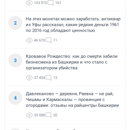
103 973
167
На этих монетах можно заработать: антиквар
2
из Уфы рассказал, какие редкие деньги 1961
по 2016 год обладают ценностью
46 670
11
Кровавое Рождество: как до смерти забили
3
бизнесмена из Башкирии и что стало с
организатором убийства
37 454
13
Давлеканово — деревня, Раевка — не рай,
4
Чишмы и Кармаскалы — провинция с
огородами: отзывы на райцентры Башкирии
35 088
20