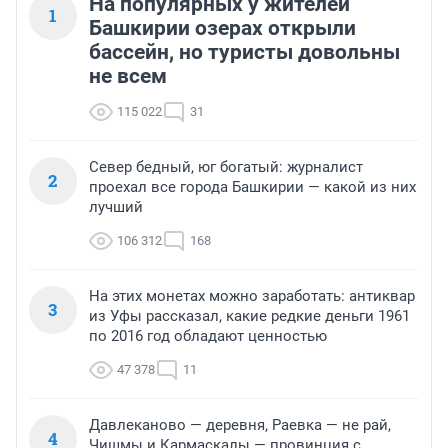
На популярных у жителей
1
Башкирии озерах открыли
бассейн, но туристы довольны
не всем
115 022
31
Север бедный, юг богатый: журналист
2
проехал все города Башкирии — какой из них
лучший
106 312
168
На этих монетах можно заработать: антиквар
3
из Уфы рассказал, какие редкие деньги 1961
по 2016 год обладают ценностью
47 378
11
Давлеканово — деревня, Раевка — не рай,
4
Чишмы и Кармаскалы — провинция с