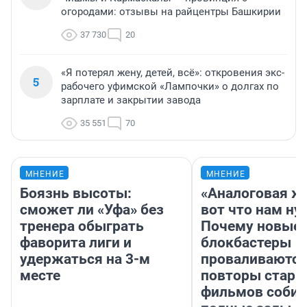
огородами: отзывы на райцентры Башкирии
37 730
20
«Я потерял жену, детей, всё»: откровения экс-
5
рабочего уфимской «Лампочки» о долгах по
зарплате и закрытии завода
35 551
70
МНЕНИЕ
МНЕНИЕ
Боязнь высоты:
«Аналоговая ж
сможет ли «Уфа» без
вот что нам ну
тренера обыграть
Почему новые
фаворита лиги и
блокбастеры
удержаться на 3-м
проваливаются,
месте
повторы стары
фильмов соби