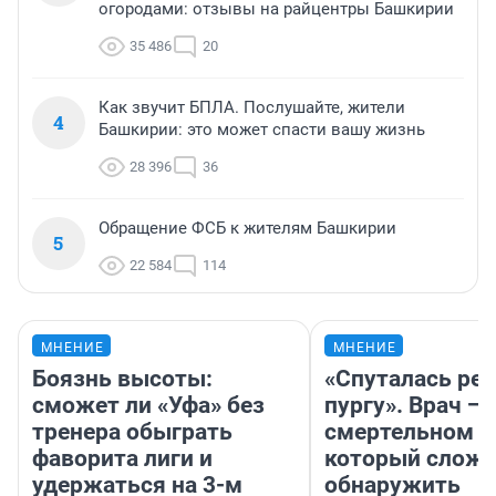
огородами: отзывы на райцентры Башкирии
35 486
20
Как звучит БПЛА. Послушайте, жители
4
Башкирии: это может спасти вашу жизнь
28 396
36
Обращение ФСБ к жителям Башкирии
5
22 584
114
МНЕНИЕ
МНЕНИЕ
Боязнь высоты:
«Спуталась реч
сможет ли «Уфа» без
пургу». Врач — 
тренера обыграть
смертельном д
фаворита лиги и
который слож
удержаться на 3-м
обнаружить