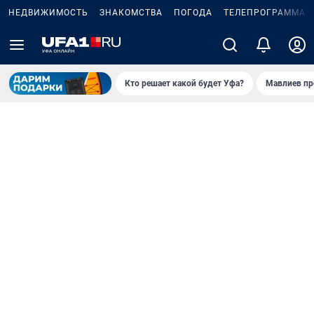
НЕДВИЖИМОСТЬ
ЗНАКОМСТВА
ПОГОДА
ТЕЛЕПРОГРАММА
Кто решает какой будет Уфа?
Мавлиев пр