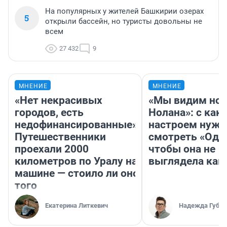
На популярных у жителей Башкирии озерах
5
открыли бассейн, но туристы довольны не
всем
27 432
9
МНЕНИЕ
МНЕНИЕ
«Нет некрасивых
«Мы видим нов
городов, есть
Нолана»: с как
недофинансированные».
настроем нужн
Путешественники
смотреть «Оди
проехали 2000
чтобы она не
километров по Уралу на
выглядела как
машине — стоило ли оно
того
Екатерина Литкевич
Надежда Губар