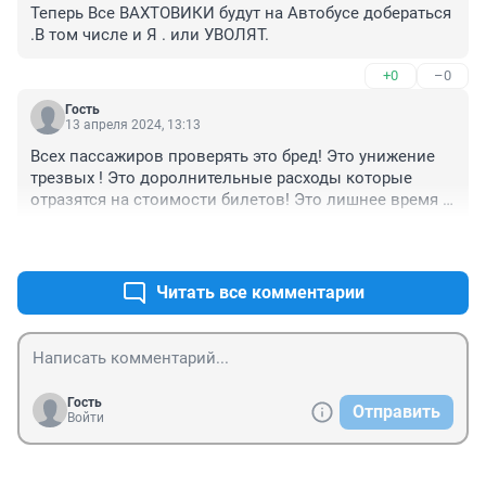
Теперь Все ВАХТОВИКИ будут на Автобусе добераться 
.В том числе и Я . или УВОЛЯТ.
+0
–0
Гость
13 апреля 2024, 13:13
Всех пассажиров проверять это бред! Это унижение 
трезвых ! Это доролнительные расходы которые 
отразятся на стоимости билетов! Это лишнее время 
при посадке! Дебошир может выпить в салоне, 
+0
–0
особенно в бизнесс классе!
Читать все комментарии
Гость
Отправить
Войти