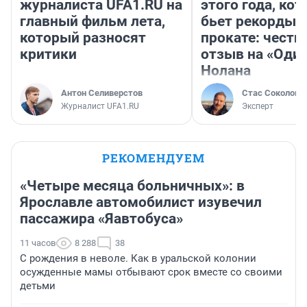
журналиста UFA1.RU на
этого года, ко
главный фильм лета,
бьет рекорды 
который разносят
прокате: честн
критики
отзыв на «Оди
Нолана
Антон Селиверстов
Стас Соколов
Журналист UFA1.RU
Эксперт
РЕКОМЕНДУЕМ
«Четыре месяца больничных»: в
Ярославле автомобилист изувечил
пассажира «Яавтобуса»
11 часов
8 288
38
С рождения в неволе. Как в уральской колонии
осужденные мамы отбывают срок вместе со своими
детьми