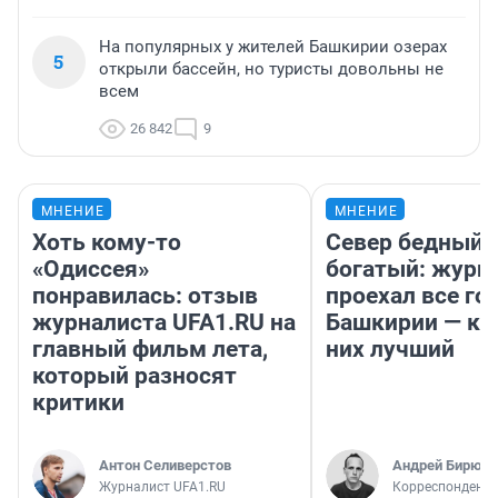
На популярных у жителей Башкирии озерах
5
открыли бассейн, но туристы довольны не
всем
26 842
9
МНЕНИЕ
МНЕНИЕ
Хоть кому-то
Север бедный,
«Одиссея»
богатый: журн
понравилась: отзыв
проехал все го
журналиста UFA1.RU на
Башкирии — ка
главный фильм лета,
них лучший
который разносят
критики
Антон Селиверстов
Андрей Бирюко
Журналист UFA1.RU
Корреспондент 