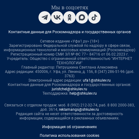
Мы в соцсетях
Контактные данные для Роскомнадзора и государственных органов
Сетевое издание «Уфа1.ру» (18+)
Зарегистрировано Федеральной службой по надзору в сфере связи,
информационных технологий и массовых коммуникаций (Роскомнадзор)
Регистрационный номер СМИ ЭЛ № ФС 77– 84716 от 06.02.2023 г.
Учредитель: Общество с ограниченной ответственностью "ИНТЕРНЕТ
ТЕХНОЛОГИИ"
Главный редактор: Петрушкина Светлана Алексеевна
Адрес редакции: 450006, г. Уфа, ул. Ленина, д. 156, 8 (347) 286-51-96 (доб.
3763)
Электронный адрес редакции:
ufa1@shkulev.ru
Контактные данные для Роскомнадзора и государственных органов:
juristchel@shkulev.ru
Техподдержка:
help@shkulev.ru
Связаться с отделом продаж: моб. 8 (992) 212-32-74, раб. 8 800 2000-383,
доб. 3614,
reklamangs@shkulev.ru
Редакция сайта не несет ответственности за достоверность
информации, содержащейся в рекламных объявлениях.
Информация об ограничениях
Политика использования cookies