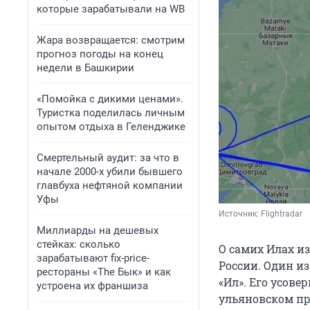
которые зарабатывали на WB
Жара возвращается: смотрим
прогноз погоды на конец
недели в Башкирии
«Помойка с дикими ценами».
Туристка поделилась личным
опытом отдыха в Геленджике
Смертельный аудит: за что в
начале 2000-х убили бывшего
главбуха нефтяной компании
Уфы
Источник: 
Flightradar
Миллиарды на дешевых
стейках: сколько
О самих Илах и
зарабатывают fix-price-
России. Один и
рестораны «The Бык» и как
«Ил». Его усове
устроена их франшиза
ульяновском пр