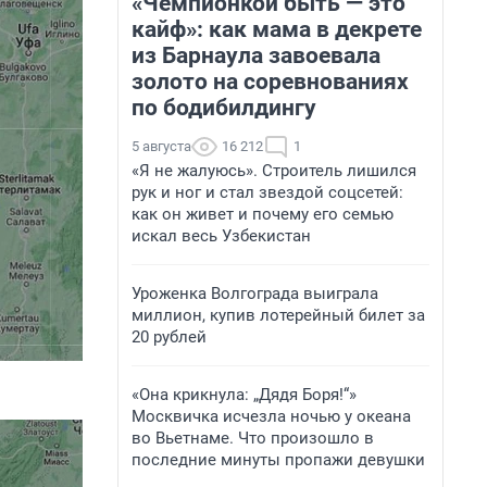
«Чемпионкой быть — это
кайф»: как мама в декрете
из Барнаула завоевала
золото на соревнованиях
по бодибилдингу
5 августа
16 212
1
«Я не жалуюсь». Строитель лишился
рук и ног и стал звездой соцсетей:
как он живет и почему его семью
искал весь Узбекистан
Уроженка Волгограда выиграла
миллион, купив лотерейный билет за
20 рублей
«Она крикнула: „Дядя Боря!“»
Москвичка исчезла ночью у океана
во Вьетнаме. Что произошло в
последние минуты пропажи девушки