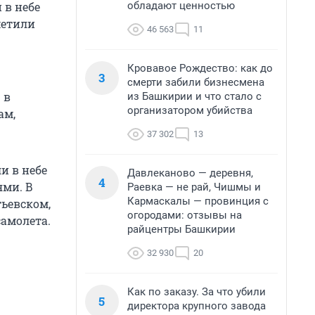
обладают ценностью
 в небе
метили
46 563
11
Кровавое Рождество: как до
3
смерти забили бизнесмена
 в
из Башкирии и что стало с
организатором убийства
ам,
37 302
13
и в небе
Давлеканово — деревня,
4
ями. В
Раевка — не рай, Чишмы и
Кармаскалы — провинция с
ьевском,
огородами: отзывы на
амолета.
райцентры Башкирии
32 930
20
Как по заказу. За что убили
5
директора крупного завода