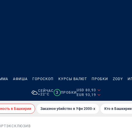
АММА
АФИША
ГОРОСКОП
КУРСЫ ВАЛЮТ
ПРОБКИ
ZODY
И
USD 80,93
СЕЙЧАС
3
ПРОБКИ
+22°C
EUR 93,19
сность в Башкирии
Заказное убийство в Уфе 2000-х
Кто в Башкирии 
ОРТ
ЭКСКЛЮЗИВ