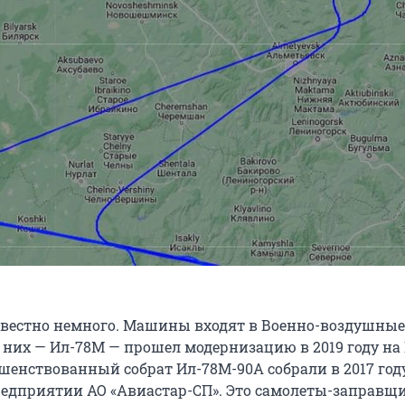
звестно немного. Машины входят в Военно-воздушны
з них — Ил-78М — прошел модернизацию в 2019 году на
ршенствованный собрат Ил-78M-90A собрали в 2017 год
едприятии АО «Авиастар-СП». Это самолеты-заправщи