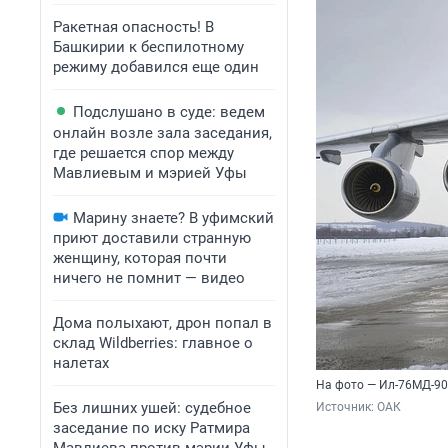
Ракетная опасность! В
Башкирии к беспилотному
режиму добавился еще один
Подслушано в суде: ведем
онлайн возле зала заседания,
где решается спор между
Мавлиевым и мэрией Уфы
Марину знаете? В уфимский
приют доставили странную
женщину, которая почти
ничего не помнит — видео
Дома полыхают, дрон попал в
склад Wildberries: главное о
налетах
На фото — Ил-76МД-90
Без лишних ушей: судебное
Источник: 
ОАК
заседание по иску Ратмира