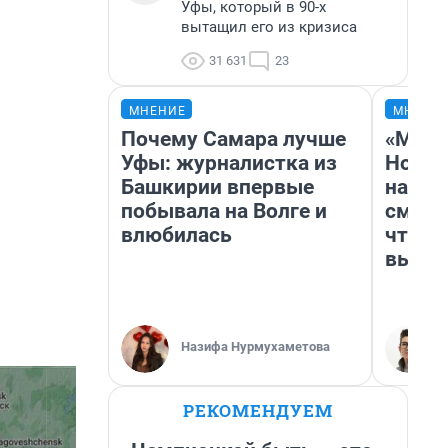
Уфы, который в 90-х
вытащил его из кризиса
31 631
23
МНЕНИЕ
МНЕНИ
Почему Самара лучше
«Мы в
Уфы: журналистка из
Нолан
Башкирии впервые
настр
побывала на Волге и
смотр
влюбилась
чтобы
выгля
Назифа Нурмухаметова
РЕКОМЕНДУЕМ