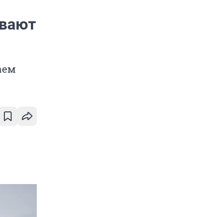
ывают
аем