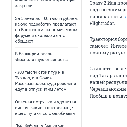
Мавлиева против мэрии Уфы
Сразу 2 Ила пр
закрыли
над соседним ре
наши коллеги
с
За 5 дней до 100 тысяч рублей:
Flightradar.
какую подработку предлагают
на Восточном экономическом
форуме и сколько за что
Траектория бор
обещают
самолет. Интере
поэтому рисуно
В Башкирии ввели
«Беспилотную опасность»
Самолеты вылет
«300 тысяч стоит тур и в
над Татарстано
Турцию, и в Сочи».
нашей республи
Рассказываем, куда россияне
Черемшанским р
едут в отпуск этим летом
Пробыв в воздух
Опасная петрушка и ядовитая
вишня: какие растения чаще
всего путают со съедобными
Дуй, бабуля: в Башкирии