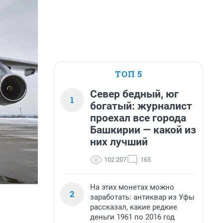
ТОП 5
Север бедный, юг
1
богатый: журналист
проехал все города
Башкирии — какой из
них лучший
102 207
165
На этих монетах можно
2
заработать: антиквар из Уфы
рассказал, какие редкие
деньги 1961 по 2016 год