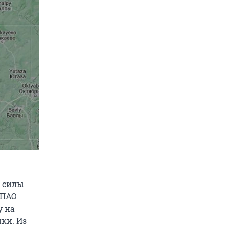
е силы
 ПАО
у на
ки. Из