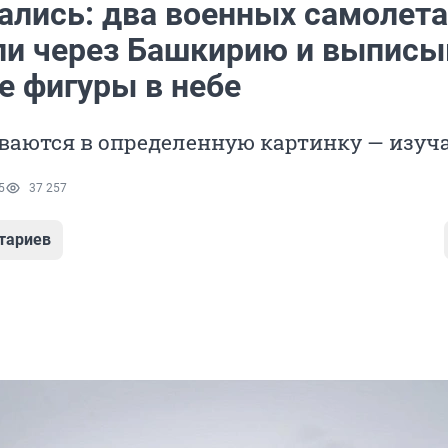
ались: два военных самолета
ли через Башкирию и выпис
е фигуры в небе
ваются в определенную картинку — изуч
5
37 257
тариев