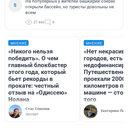
На популярных у жителей Башкирии озерах
5
открыли бассейн, но туристы довольны не
всем
27 443
9
МНЕНИЕ
МНЕНИЕ
«Никого нельзя
«Нет некрасив
победить». О чем
городов, есть
главный блокбастер
недофинансиро
этого года, который
Путешественн
бьет рекорды в
проехали 2000
прокате: честный
километров по 
отзыв на «Одиссею»
машине — стои
Нолана
того
Стас Соколов
Екатерина Лит
Эксперт