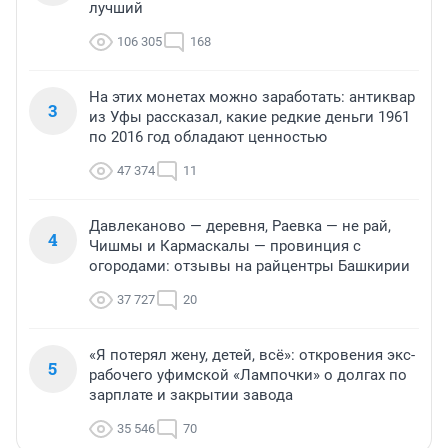
лучший
106 305
168
На этих монетах можно заработать: антиквар
3
из Уфы рассказал, какие редкие деньги 1961
по 2016 год обладают ценностью
47 374
11
Давлеканово — деревня, Раевка — не рай,
4
Чишмы и Кармаскалы — провинция с
огородами: отзывы на райцентры Башкирии
37 727
20
«Я потерял жену, детей, всё»: откровения экс-
5
рабочего уфимской «Лампочки» о долгах по
зарплате и закрытии завода
35 546
70