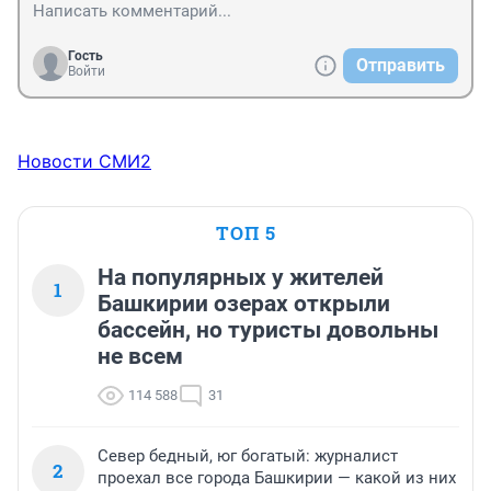
потратила почти три часа и домой попала только в 
23,45. Почему так плохо ходят автобусы до Дёмы, 
когда примете меры?
Гость
Отправить
Войти
Новости СМИ2
ТОП 5
На популярных у жителей
1
Башкирии озерах открыли
бассейн, но туристы довольны
не всем
114 588
31
Север бедный, юг богатый: журналист
2
проехал все города Башкирии — какой из них