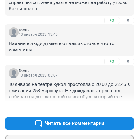
справляются , жена уехать не может на работу утром... 
Какой позор
+0
–0
Гость
13 января 2023, 13:40
Наивные люди,думаете от ваших стонов что то 
изменится
+0
–0
Гость
13 января 2023, 05:07
10 января на театре кукол простояла с 20.00 до 22.45 в 
ожидании 258 маршрута. Не дождалась, пришлось 
добираться до школьной на автобусе который едет 
до "мега' . Потом там простояла еще минут 30,не 
+0
–0
только я замерзла, но и мой телефон не выдержал 
холода,отключился.Народу до Дёмы было много, и 
уже пришлось на первый попавший автобус сесть, 
Читать все комментарии
доехала до остановки 'Правды' и оттуда бегом на 
Дагестанскую. В итоге чтоб попасть домой я 