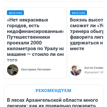
МНЕНИЕ
МНЕНИЕ
«Нет некрасивых
Боязнь высоты
городов, есть
сможет ли «Уфа
недофинансированные».
тренера обыгр
Путешественники
фаворита лиги 
проехали 2000
удержаться на
километров по Уралу на
месте
машине — стоило ли оно
того
Антон Селивер
Екатерина Литкевич
Журналист UFA1
РЕКОМЕНДУЕМ
В лесах Архангельской области много
лисичек: как их правильно пожарить