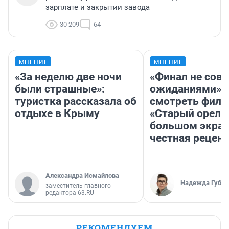
зарплате и закрытии завода
30 209
64
МНЕНИЕ
МНЕНИЕ
«За неделю две ночи
«Финал не совп
были страшные»:
ожиданиями»: 
туристка рассказала об
смотреть фил
отдыхе в Крыму
«Старый орел» 
большом экран
честная рецен
Александра Исмайлова
Надежда Губар
заместитель главного
редактора 63.RU
РЕКОМЕНДУЕМ