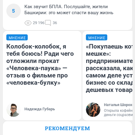
Как звучит БПЛА. Послушайте, жители
5
Башкирии: это может спасти вашу жизнь
29 196
36
МНЕНИЕ
МНЕНИЕ
Колобок-колобок, я
«Покупаешь кот
тебя боюсь! Ради чего
мешке»:
отложили прокат
предпринимате
«Человека-паука» —
рассказала, как
отзыв о фильме про
самом деле уст
«человека-булку»
бизнес со скла
дешевых товар
Наталья Шорохо
Надежда Губарь
Открыла кофейну
деньги соцразви
РЕКОМЕНДУЕМ