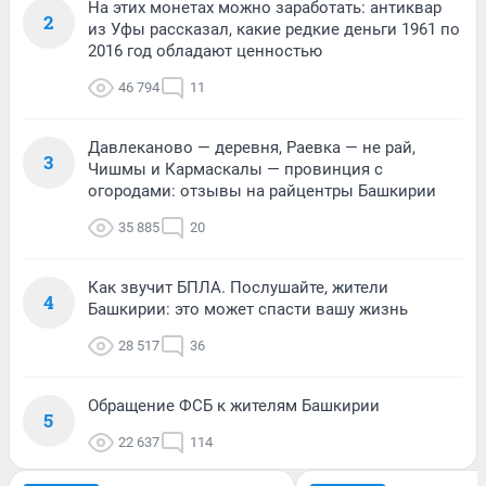
На этих монетах можно заработать: антиквар
2
из Уфы рассказал, какие редкие деньги 1961 по
2016 год обладают ценностью
46 794
11
Давлеканово — деревня, Раевка — не рай,
3
Чишмы и Кармаскалы — провинция с
огородами: отзывы на райцентры Башкирии
35 885
20
Как звучит БПЛА. Послушайте, жители
4
Башкирии: это может спасти вашу жизнь
28 517
36
Обращение ФСБ к жителям Башкирии
5
22 637
114