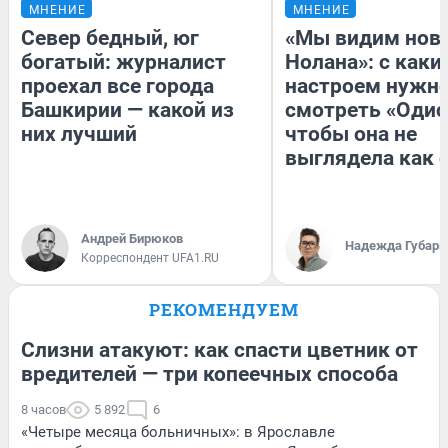
МНЕНИЕ
МНЕНИЕ
Север бедный, юг
«Мы видим нов
богатый: журналист
Нолана»: с каки
проехал все города
настроем нужн
Башкирии — какой из
смотреть «Одис
них лучший
чтобы она не
выглядела как 
Андрей Бирюков
Надежда Губарь
Корреспондент UFA1.RU
РЕКОМЕНДУЕМ
Слизни атакуют: как спасти цветник от
вредителей — три копеечных способа
8 часов
5 892
6
«Четыре месяца больничных»: в Ярославле