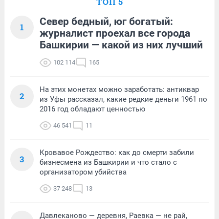
ТОП 5
Север бедный, юг богатый:
1
журналист проехал все города
Башкирии — какой из них лучший
102 114
165
На этих монетах можно заработать: антиквар
2
из Уфы рассказал, какие редкие деньги 1961 по
2016 год обладают ценностью
46 541
11
Кровавое Рождество: как до смерти забили
3
бизнесмена из Башкирии и что стало с
организатором убийства
37 248
13
Давлеканово — деревня, Раевка — не рай,