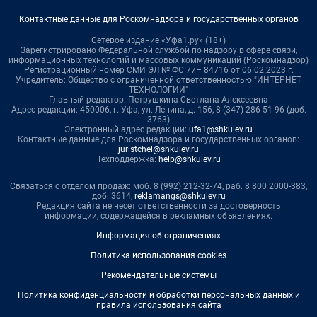
Контактные данные для Роскомнадзора и государственных органов
Сетевое издание «Уфа1.ру» (18+)
Зарегистрировано Федеральной службой по надзору в сфере связи,
информационных технологий и массовых коммуникаций (Роскомнадзор)
Регистрационный номер СМИ ЭЛ № ФС 77– 84716 от 06.02.2023 г.
Учредитель: Общество с ограниченной ответственностью "ИНТЕРНЕТ
ТЕХНОЛОГИИ"
Главный редактор: Петрушкина Светлана Алексеевна
Адрес редакции: 450006, г. Уфа, ул. Ленина, д. 156, 8 (347) 286-51-96 (доб.
3763)
Электронный адрес редакции:
ufa1@shkulev.ru
Контактные данные для Роскомнадзора и государственных органов:
juristchel@shkulev.ru
Техподдержка:
help@shkulev.ru
Связаться с отделом продаж: моб. 8 (992) 212-32-74, раб. 8 800 2000-383,
доб. 3614,
reklamangs@shkulev.ru
Редакция сайта не несет ответственности за достоверность
информации, содержащейся в рекламных объявлениях.
Информация об ограничениях
Политика использования cookies
Рекомендательные системы
Политика конфиденциальности и обработки персональных данных и
правила использования сайта