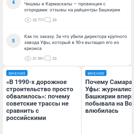
4
Чишмы и Кармаскалы — провинция с
огородами: отзывы на райцентры Башкирии
32 771
20
Как по заказу. За что убили директора крупного
5
завода Уфы, который в 90-х вытащил его из
кризиса
31 591
23
МНЕНИЕ
МНЕНИЕ
«В 1990-х дорожное
Почему Самара
строительство просто
Уфы: журналист
обвалилось»: почему
Башкирии впер
советские трассы не
побывала на Вол
сравнить с
влюбилась
российскими