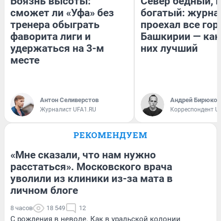
Боязнь высоты:
Север бедный, 
сможет ли «Уфа» без
богатый: журна
тренера обыграть
проехал все гор
фаворита лиги и
Башкирии — как
удержаться на 3-м
них лучший
месте
Антон Селиверстов
Андрей Бирюков
Журналист UFA1.RU
Корреспондент U
РЕКОМЕНДУЕМ
«Мне сказали, что нам нужно
расстаться». Московского врача
уволили из клиники из-за мата в
личном блоге
8 часов
18 549
12
С рождения в неволе. Как в уральской колонии