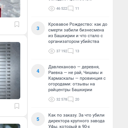
46 522
11
Кровавое Рождество: как до
3
смерти забили бизнесмена
из Башкирии и что стало с
организатором убийства
37 192
13
Давлеканово — деревня,
4
Раевка — не рай, Чишмы и
Кармаскалы — провинция с
огородами: отзывы на
райцентры Башкирии
32 578
20
Как по заказу. За что убили
5
директора крупного завода
Уфы, который в 90-х