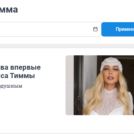
имма
Примен
ова впервые
ниса Тиммы
нодушным