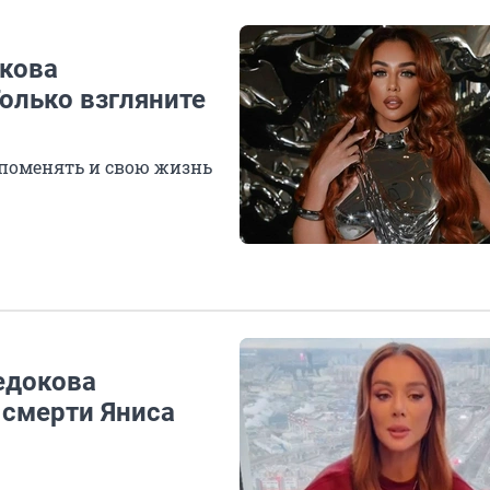
окова
олько взгляните
поменять и свою жизнь
Седокова
 смерти Яниса