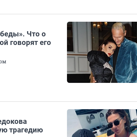
 беды». Что о
й говорят его
том
Седокова
ую трагедию