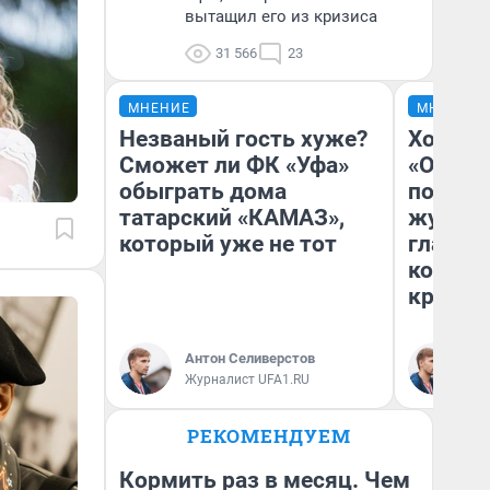
вытащил его из кризиса
31 566
23
МНЕНИЕ
МНЕНИЕ
Незваный гость хуже?
Хоть к
Сможет ли ФК «Уфа»
«Одисс
обыграть дома
понрав
татарский «КАМАЗ»,
журнал
который уже не тот
главны
которы
критик
Антон Селиверстов
Ан
Журналист UFA1.RU
Жу
РЕКОМЕНДУЕМ
Кормить раз в месяц. Чем