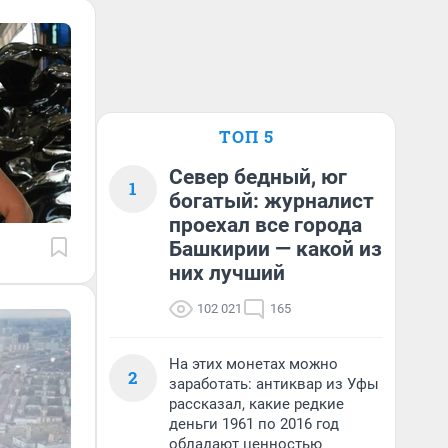
ТОП 5
Север бедный, юг
1
богатый: журналист
проехал все города
Башкирии — какой из
них лучший
102 021
165
На этих монетах можно
2
заработать: антиквар из Уфы
рассказал, какие редкие
деньги 1961 по 2016 год
обладают ценностью