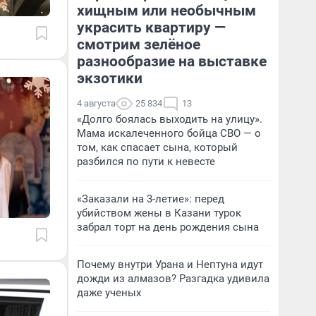
хищным или необычным
украсить квартиру —
смотрим зелёное
разнообразие на выставке
экзотики
4 августа
25 834
13
«Долго боялась выходить на улицу».
Мама искалеченного бойца СВО — о
том, как спасает сына, который
разбился по пути к невесте
«Заказали на 3-летие»: перед
убийством жены в Казани турок
забрал торт на день рождения сына
Почему внутри Урана и Нептуна идут
дожди из алмазов? Разгадка удивила
даже ученых