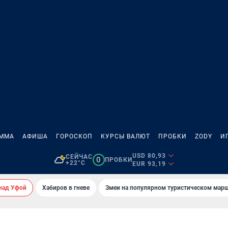
АММА
АФИША
ГОРОСКОП
КУРСЫ ВАЛЮТ
ПРОБКИ
ZODY
И
USD 80,93
СЕЙЧАС
0
ПРОБКИ
+22°C
EUR 93,19
над Уфой
Хабиров в гневе
Змеи на популярном туристическом мар