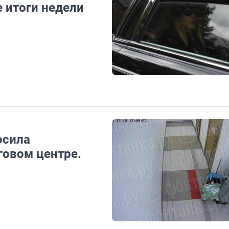
 итоги недели
осила
говом центре.