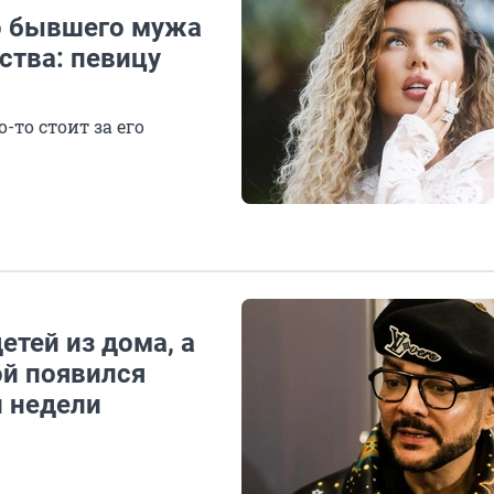
о бывшего мужа
ства: певицу
то стоит за его
етей из дома, а
ой появился
и недели