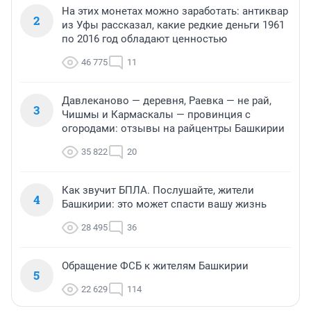
На этих монетах можно заработать: антиквар
2
из Уфы рассказал, какие редкие деньги 1961
по 2016 год обладают ценностью
46 775
11
Давлеканово — деревня, Раевка — не рай,
3
Чишмы и Кармаскалы — провинция с
огородами: отзывы на райцентры Башкирии
35 822
20
Как звучит БПЛА. Послушайте, жители
4
Башкирии: это может спасти вашу жизнь
28 495
36
Обращение ФСБ к жителям Башкирии
5
22 629
114