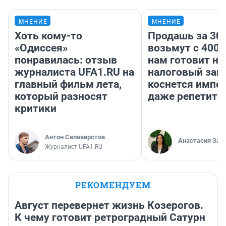
МНЕНИЕ
МНЕНИЕ
Хоть кому-то
Продашь за 300
«Одиссея»
возьмут с 4000
понравилась: отзыв
нам готовит н
журналиста UFA1.RU на
налоговый зако
главный фильм лета,
коснется импор
который разносят
даже репетито
критики
Антон Селиверстов
Анастасия Зав
Журналист UFA1.RU
РЕКОМЕНДУЕМ
Август перевернет жизнь Козерогов.
К чему готовит ретроградный Сатурн