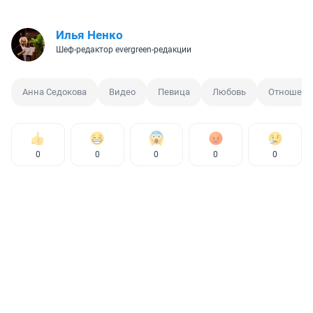
Илья Ненко
Шеф-редактор evergreen-редакции
Анна Седокова
Видео
Певица
Любовь
Отношени
0
0
0
0
0