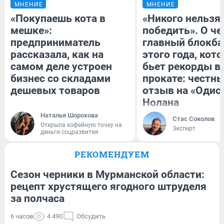
МНЕНИЕ
МНЕНИЕ
«Покупаешь кота в
«Никого нельзя
мешке»:
победить». О ч
предприниматель
главный блокба
рассказала, как на
этого года, кот
самом деле устроен
бьет рекорды в
бизнес со складами
прокате: честн
дешевых товаров
отзыв на «Одис
Нолана
Наталья Шорохова
Стас Соколов
Открыла кофейную точку на
Эксперт
деньги соцразвития
РЕКОМЕНДУЕМ
Сезон черники в Мурманской области:
рецепт хрустящего ягодного штруделя
за полчаса
6 часов
4 490
Обсудить