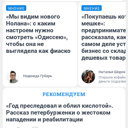
МНЕНИЕ
МНЕНИЕ
«Мы видим нового
«Покупаешь кот
Нолана»: с каким
мешке»:
настроем нужно
предпринимате
смотреть «Одиссею»,
рассказала, как
чтобы она не
самом деле уст
выглядела как фиаско
бизнес со скла
дешевых товар
Наталья Шорохо
Надежда Губарь
Открыла кофейну
деньги соцразви
РЕКОМЕНДУЕМ
«Год преследовал и облил кислотой».
Рассказ петербурженки о жестоком
нападении и реабилитации