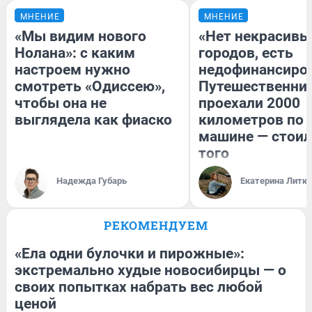
МНЕНИЕ
МНЕНИЕ
«Мы видим нового
«Нет некрасивы
Нолана»: с каким
городов, есть
настроем нужно
недофинансиро
смотреть «Одиссею»,
Путешественни
чтобы она не
проехали 2000
выглядела как фиаско
километров по 
машине — стоил
того
Надежда Губарь
Екатерина Литк
РЕКОМЕНДУЕМ
«Ела одни булочки и пирожные»:
экстремально худые новосибирцы — о
своих попытках набрать вес любой
ценой