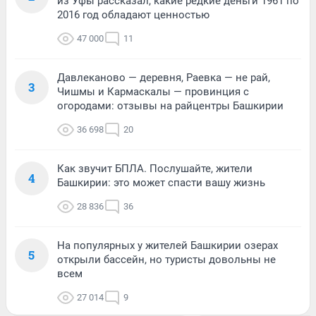
из Уфы рассказал, какие редкие деньги 1961 по
2016 год обладают ценностью
47 000
11
Давлеканово — деревня, Раевка — не рай,
3
Чишмы и Кармаскалы — провинция с
огородами: отзывы на райцентры Башкирии
36 698
20
Как звучит БПЛА. Послушайте, жители
4
Башкирии: это может спасти вашу жизнь
28 836
36
На популярных у жителей Башкирии озерах
5
открыли бассейн, но туристы довольны не
всем
27 014
9