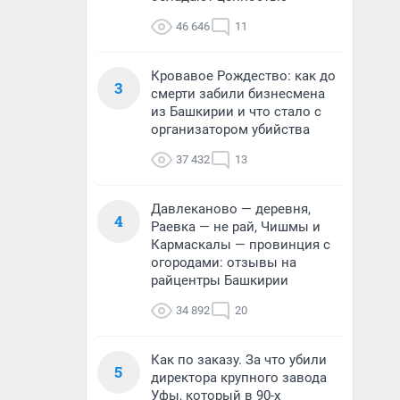
46 646
11
Кровавое Рождество: как до
3
смерти забили бизнесмена
из Башкирии и что стало с
организатором убийства
37 432
13
Давлеканово — деревня,
4
Раевка — не рай, Чишмы и
Кармаскалы — провинция с
огородами: отзывы на
райцентры Башкирии
34 892
20
Как по заказу. За что убили
5
директора крупного завода
Уфы, который в 90-х