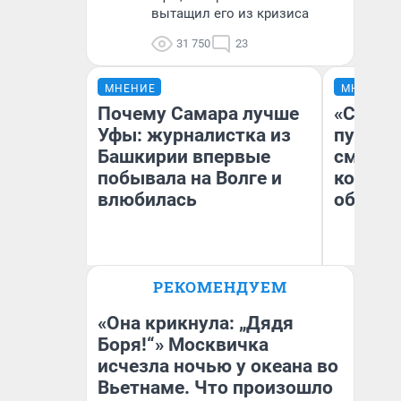
вытащил его из кризиса
31 750
23
МНЕНИЕ
МНЕНИЕ
Почему Самара лучше
«Спутал
Уфы: журналистка из
пургу».
Башкирии впервые
смерте
побывала на Волге и
которы
влюбилась
обнару
Ир
РЕКОМЕНДУЕМ
Гл
Назифа Нурмухаметова
«Р
Во
«Она крикнула: „Дядя
Боря!“» Москвичка
исчезла ночью у океана во
Вьетнаме. Что произошло