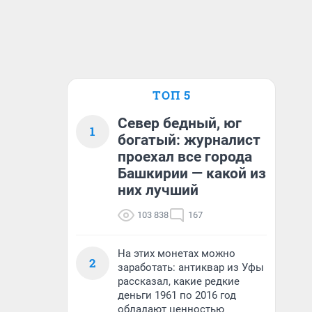
ТОП 5
Север бедный, юг
1
богатый: журналист
проехал все города
Башкирии — какой из
них лучший
103 838
167
На этих монетах можно
2
заработать: антиквар из Уфы
рассказал, какие редкие
деньги 1961 по 2016 год
обладают ценностью