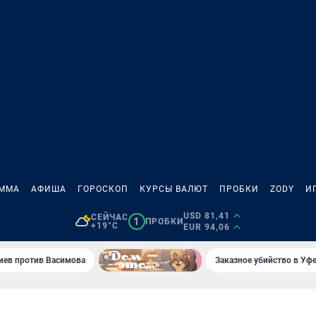
АММА
АФИША
ГОРОСКОП
КУРСЫ ВАЛЮТ
ПРОБКИ
ZODY
И
USD 81,41
СЕЙЧАС
1
ПРОБКИ
+19°C
EUR 94,06
иев против Васимова
Заказное убийство в Уфе