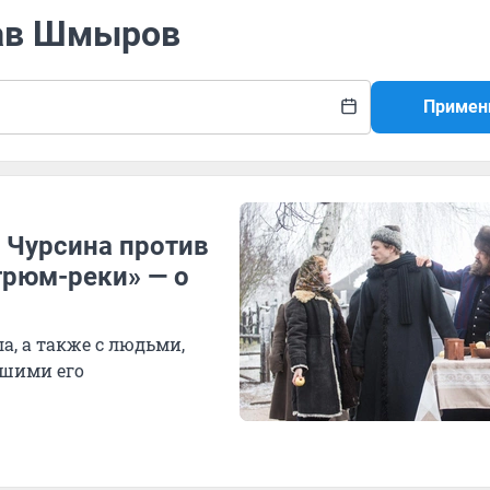
лав Шмыров
Примен
 Чурсина против
грюм-реки» — о
а, а также с людьми,
вшими его