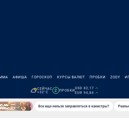
АММА
АФИША
ГОРОСКОП
КУРСЫ ВАЛЮТ
ПРОБКИ
ZODY
И
USD 82,17
СЕЙЧАС
2
ПРОБКИ
+32°C
EUR 94,84
Все еще нельзя заправляться в канистры?
Реаль