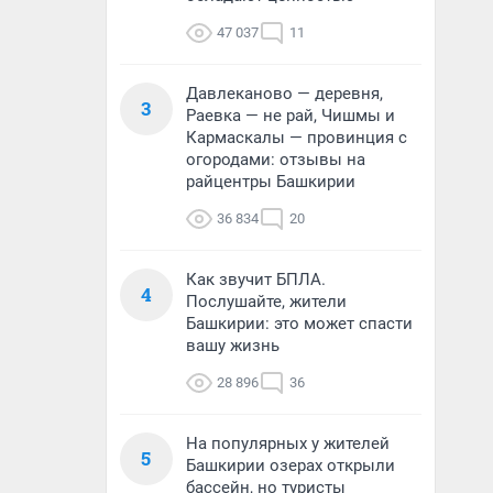
47 037
11
Давлеканово — деревня,
3
Раевка — не рай, Чишмы и
Кармаскалы — провинция с
огородами: отзывы на
райцентры Башкирии
36 834
20
Как звучит БПЛА.
4
Послушайте, жители
Башкирии: это может спасти
вашу жизнь
28 896
36
На популярных у жителей
5
Башкирии озерах открыли
бассейн, но туристы