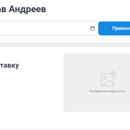
ав Андреев
Примен
ставку