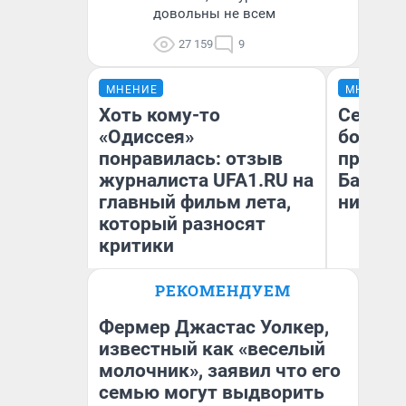
довольны не всем
27 159
9
МНЕНИЕ
МНЕНИЕ
Хоть кому-то
Север 
«Одиссея»
богаты
понравилась: отзыв
проеха
журналиста UFA1.RU на
Башкир
главный фильм лета,
них лу
который разносят
критики
РЕКОМЕНДУЕМ
Антон Селиверстов
Ан
Журналист UFA1.RU
Ко
Фермер Джастас Уолкер,
известный как «веселый
молочник», заявил что его
семью могут выдворить