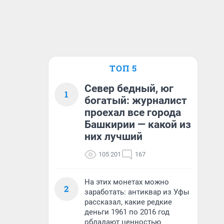
ТОП 5
Север бедный, юг
1
богатый: журналист
проехал все города
Башкирии — какой из
них лучший
105 201
167
На этих монетах можно
2
заработать: антиквар из Уфы
рассказал, какие редкие
деньги 1961 по 2016 год
обладают ценностью