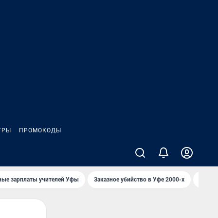
ГРЫ
ПРОМОКОДЫ
ные зарплаты учителей Уфы
Заказное убийство в Уфе 2000-х
Каким