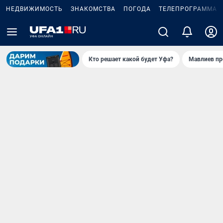
НЕДВИЖИМОСТЬ
ЗНАКОМСТВА
ПОГОДА
ТЕЛЕПРОГРАММА
Кто решает какой будет Уфа?
Мавлиев пр