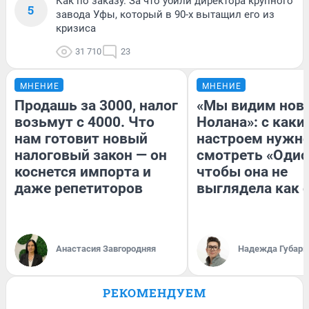
Как по заказу. За что убили директора крупного
5
завода Уфы, который в 90-х вытащил его из
кризиса
31 710
23
МНЕНИЕ
МНЕНИЕ
Продашь за 3000, налог
«Мы видим нов
возьмут с 4000. Что
Нолана»: с каки
нам готовит новый
настроем нужн
налоговый закон — он
смотреть «Одис
коснется импорта и
чтобы она не
даже репетиторов
выглядела как 
Анастасия Завгородняя
Надежда Губарь
РЕКОМЕНДУЕМ