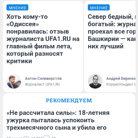
МНЕНИЕ
МНЕНИЕ
Хоть кому-то
Север бедный, 
«Одиссея»
богатый: журна
понравилась: отзыв
проехал все гор
журналиста UFA1.RU на
Башкирии — как
главный фильм лета,
них лучший
который разносят
критики
Антон Селиверстов
Андрей Бирюков
Журналист UFA1.RU
Корреспондент U
РЕКОМЕНДУЕМ
«Не рассчитала силы»: 18-летняя
ужурка пыталась успокоить
трехмесячного сына и убила его