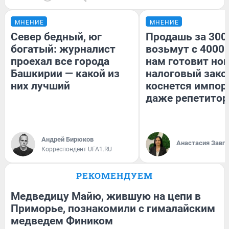
МНЕНИЕ
МНЕНИЕ
Север бедный, юг
Продашь за 3000
богатый: журналист
возьмут с 4000.
проехал все города
нам готовит но
Башкирии — какой из
налоговый зако
них лучший
коснется импор
даже репетитор
Андрей Бирюков
Анастасия Завг
Корреспондент UFA1.RU
РЕКОМЕНДУЕМ
Медведицу Майю, жившую на цепи в
Приморье, познакомили с гималайским
медведем Фиником