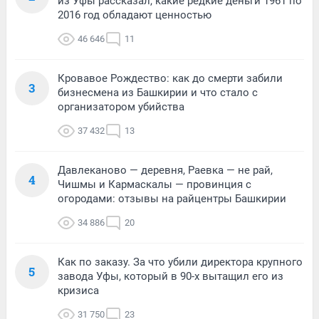
из Уфы рассказал, какие редкие деньги 1961 по
2016 год обладают ценностью
46 646
11
Кровавое Рождество: как до смерти забили
3
бизнесмена из Башкирии и что стало с
организатором убийства
37 432
13
Давлеканово — деревня, Раевка — не рай,
4
Чишмы и Кармаскалы — провинция с
огородами: отзывы на райцентры Башкирии
34 886
20
Как по заказу. За что убили директора крупного
5
завода Уфы, который в 90-х вытащил его из
кризиса
31 750
23