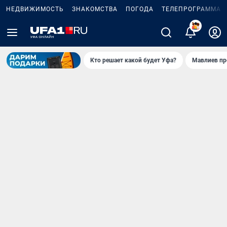
НЕДВИЖИМОСТЬ
ЗНАКОМСТВА
ПОГОДА
ТЕЛЕПРОГРАММА
Кто решает какой будет Уфа?
Мавлиев пр