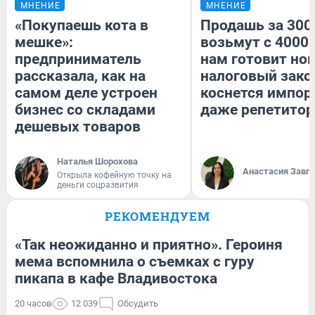
МНЕНИЕ
МНЕНИЕ
«Покупаешь кота в
Продашь за 3000
мешке»:
возьмут с 4000.
предприниматель
нам готовит но
рассказала, как на
налоговый зако
самом деле устроен
коснется импор
бизнес со складами
даже репетитор
дешевых товаров
Наталья Шорохова
Анастасия Завг
Открыла кофейную точку на
деньги соцразвития
РЕКОМЕНДУЕМ
«Так неожиданно и приятно». Героиня
мема вспомнила о съемках с гуру
пикапа в кафе Владивостока
20 часов
12 039
Обсудить