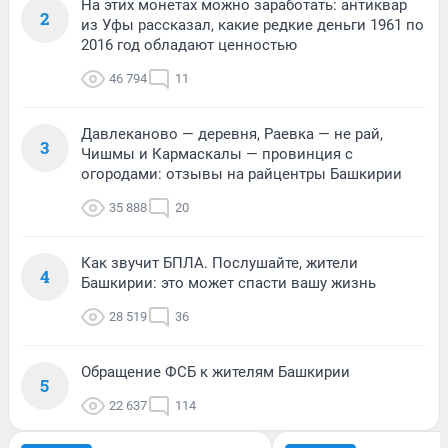
На этих монетах можно заработать: антиквар
2
из Уфы рассказал, какие редкие деньги 1961 по
2016 год обладают ценностью
46 794
11
Давлеканово — деревня, Раевка — не рай,
3
Чишмы и Кармаскалы — провинция с
огородами: отзывы на райцентры Башкирии
35 888
20
Как звучит БПЛА. Послушайте, жители
4
Башкирии: это может спасти вашу жизнь
28 519
36
Обращение ФСБ к жителям Башкирии
5
22 637
114