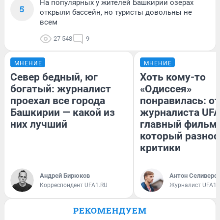
На популярных у жителей Башкирии озерах
5
открыли бассейн, но туристы довольны не
всем
27 548
9
МНЕНИЕ
МНЕНИЕ
Север бедный, юг
Хоть кому-то
богатый: журналист
«Одиссея»
проехал все города
понравилась: о
Башкирии — какой из
журналиста UFA
них лучший
главный фильм 
который разнос
критики
Андрей Бирюков
Антон Селиверс
Корреспондент UFA1.RU
Журналист UFA1.
РЕКОМЕНДУЕМ