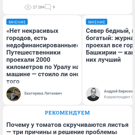
27 284
9
МНЕНИЕ
МНЕНИЕ
«Нет некрасивых
Север бедный, 
городов, есть
богатый: журна
недофинансированные».
проехал все гор
Путешественники
Башкирии — как
проехали 2000
них лучший
километров по Уралу на
машине — стоило ли оно
того
Андрей Бирюков
Екатерина Литкевич
Корреспондент U
РЕКОМЕНДУЕМ
Почему у томатов скручиваются листья
— три причины и решение проблемы