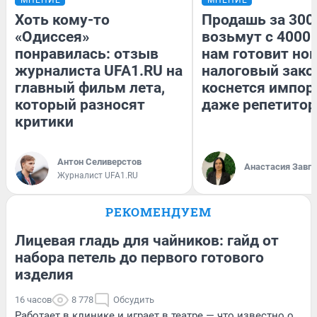
Хоть кому-то
Продашь за 3000
«Одиссея»
возьмут с 4000.
понравилась: отзыв
нам готовит но
журналиста UFA1.RU на
налоговый зако
главный фильм лета,
коснется импор
который разносят
даже репетитор
критики
Антон Селиверстов
Анастасия Завг
Журналист UFA1.RU
РЕКОМЕНДУЕМ
Лицевая гладь для чайников: гайд от
набора петель до первого готового
изделия
16 часов
8 778
Обсудить
Работает в клинике и играет в театре — что известно о