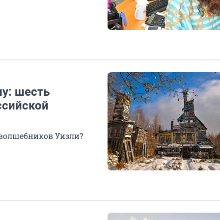
у: шесть
ссийской
у волшебников Уизли?