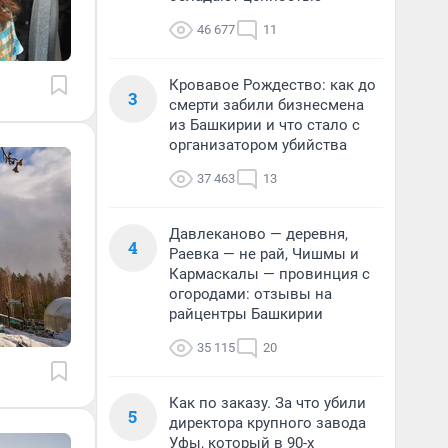
46 677
11
Кровавое Рождество: как до
3
смерти забили бизнесмена
из Башкирии и что стало с
организатором убийства
37 463
13
Давлеканово — деревня,
4
Раевка — не рай, Чишмы и
Кармаскалы — провинция с
огородами: отзывы на
райцентры Башкирии
35 115
20
Как по заказу. За что убили
5
директора крупного завода
Уфы, который в 90-х