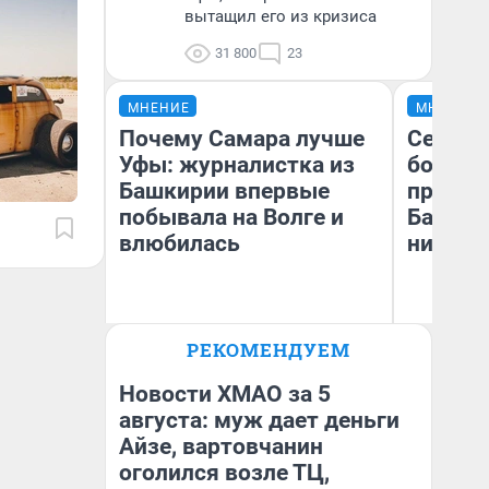
вытащил его из кризиса
31 800
23
МНЕНИЕ
МНЕНИЕ
Почему Самара лучше
Север 
Уфы: журналистка из
богаты
Башкирии впервые
проеха
побывала на Волге и
Башкир
влюбилась
них лу
РЕКОМЕНДУЕМ
Ан
Назифа Нурмухаметова
Ко
Новости ХМАО за 5
августа: муж дает деньги
Айзе, вартовчанин
оголился возле ТЦ,