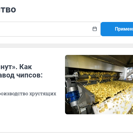
ство
Примен
нут». Как
авод чипсов:
роизводство хрустящих