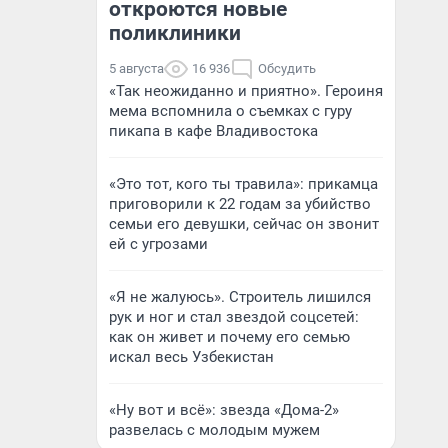
откроются новые
поликлиники
5 августа
16 936
Обсудить
«Так неожиданно и приятно». Героиня
мема вспомнила о съемках с гуру
пикапа в кафе Владивостока
«Это тот, кого ты травила»: прикамца
приговорили к 22 годам за убийство
семьи его девушки, сейчас он звонит
ей с угрозами
«Я не жалуюсь». Строитель лишился
рук и ног и стал звездой соцсетей:
как он живет и почему его семью
искал весь Узбекистан
«Ну вот и всё»: звезда «Дома-2»
развелась с молодым мужем