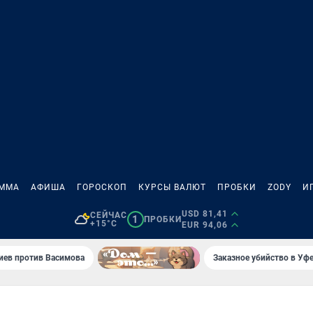
АММА
АФИША
ГОРОСКОП
КУРСЫ ВАЛЮТ
ПРОБКИ
ZODY
И
USD 81,41
СЕЙЧАС
1
ПРОБКИ
+15°C
EUR 94,06
иев против Васимова
Заказное убийство в Уфе