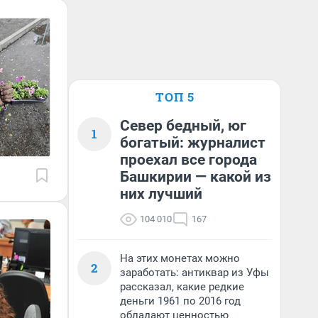
ТОП 5
Север бедный, юг
1
богатый: журналист
проехал все города
Башкирии — какой из
них лучший
104 010
167
На этих монетах можно
2
заработать: антиквар из Уфы
рассказал, какие редкие
деньги 1961 по 2016 год
обладают ценностью